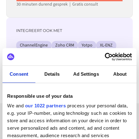
30 minuten durend gesprek | Gratis consult
INTEGREERT OOK MET
ChannelEngine
Zoho CRM
Yotpo
XL-ENZ
Zoey
Webflow
Visma
Virto Commerce
Bekijk alle Amazon integraties
Consent
Details
Ad Settings
About
Responsible use of your data
We and
our 1022 partners
process your personal data,
e.g. your IP-number, using technology such as cookies to
store and access information on your device in order to
KLANTVERHALEN
serve personalized ads and content, ad and content
Lees de feedback van onze
measurement, audience research and services