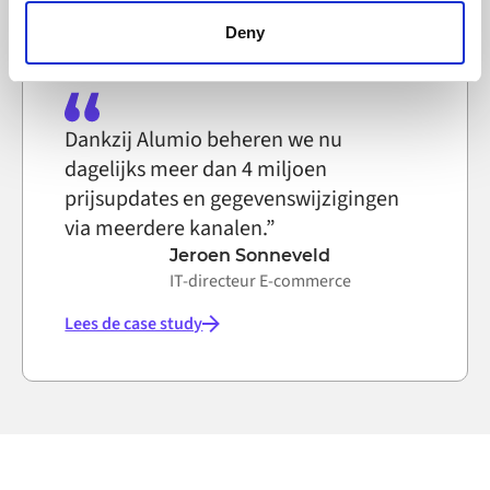
browser settings accordingly. This could affect the
functioning of the website, however. We also use third-
Deny
party ad networks for advertising certain Alumio services
on the internet
Dankzij Alumio beheren we nu
dagelijks meer dan 4 miljoen
prijsupdates en gegevenswijzigingen
via meerdere kanalen.”
Jeroen Sonneveld
IT-directeur E-commerce
Lees de case study