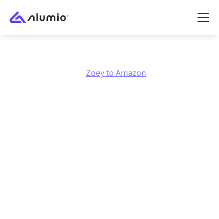
Marketplace
Zoey
Zoey to Amazon
Zoey
naar
Amazon
integratie
Zoey en Amazon verbinden via één beheerd
integratieplatform zorgt ervoor dat je systemen op
elkaar afgestemd blijven, je data consistent is en je
workflows automatisch doordraaien, zonder
handmatige overdrachten, ook wanneer systemen