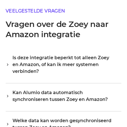
VEELGESTELDE VRAGEN
Vragen over de Zoey naar
Amazon integratie
Is deze integratie beperkt tot alleen Zoey
en Amazon, of kan ik meer systemen
verbinden?
Alumio is een centrale integratiehub, dus Zoey en
Amazon zijn je startpunt, niet je grens. Zodra ze
Kan Alumio data automatisch
verbonden zijn, breid je hetzelfde platform uit naar je
synchroniseren tussen Zoey en Amazon?
ERP, PIM, WMS, CRM of een ander systeem in je
landschap, waarbij je bestaande configuratie
a. Alumio luistert naar events of wijzigingen in Zoey en
hergebruikt in plaats van opnieuw te beginnen.
werkt Amazon bij in real time, of op een schema,
Organisaties starten doorgaans met één of twee
Welke data kan worden gesynchroniseerd
afhankelijk van hoe je de flow configureert. Je bepaalt de
integraties en schalen op naar tientallen op hetzelfde