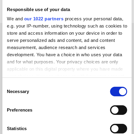
Responsible use of your data
We and
our 1022 partners
process your personal data,
e.g. your IP-number, using technology such as cookies to
store and access information on your device in order to
serve personalized ads and content, ad and content
ERFOLGSGESCHICHTEN UNSERER KUNDEN
measurement, audience research and services
Entdecken Sie, warum
development. You have a choice in who uses your data
and for what purposes. Your privacy choices are only
unsere Kunden begeistert
applicable on this digital property where you have made
sind
your choices. You can change or withdraw your consent
any time from the Cookie Declaration or by clicking on
Consent
the Privacy trigger icon.
Necessary
Selection
If you allow, we would also like to:
Preferences
Alumio gab uns zum ersten Mal die
Collect information about your geographical location
which can be accurate to within several meters
Kontrolle über unsere Daten. Endlich
Identify your device by actively scanning it for
Statistics
wissen wir, wo alles hingehört, und