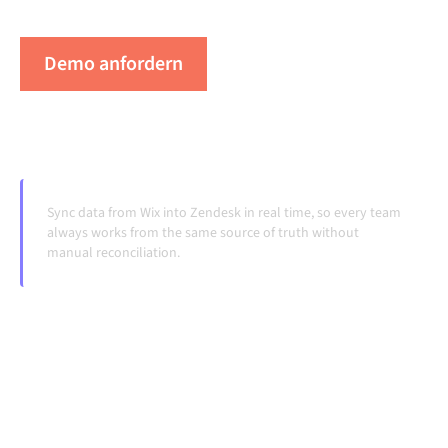
Systeme ändern und Volumina wachsen.
Demo anfordern
Erleben Sie Alumio in Aktion
Sync data from Wix into Zendesk in real time, so every team
always works from the same source of truth without
manual reconciliation.