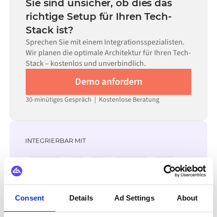
Sie sind unsicher, ob dies das
allein nicht ausreicht.
erforderlichen Datenflüsse und Ihrem internen
richtige Setup für Ihren Tech-
Prüfprozess. Vorgefertigte Konnektoren für viele
Stack ist?
Systeme sind im Alumio Marketplace verfügbar, was die
Einrichtungszeit erheblich verkürzt.
Sprechen Sie mit einem Integrationsspezialisten.
Wir planen die optimale Architektur für Ihren Tech-
Stack – kostenlos und unverbindlich.
Demo anfordern
30-minütiges Gespräch | Kostenlose Beratung
INTEGRIERBAR MIT
Zoho CRM
Wix
SAP
Salesforce
Odoo
Litium
Jetshop
Ibexa DXP
Consent
Details
Ad Settings
About
Alle Zendesk Integrationen ansehen