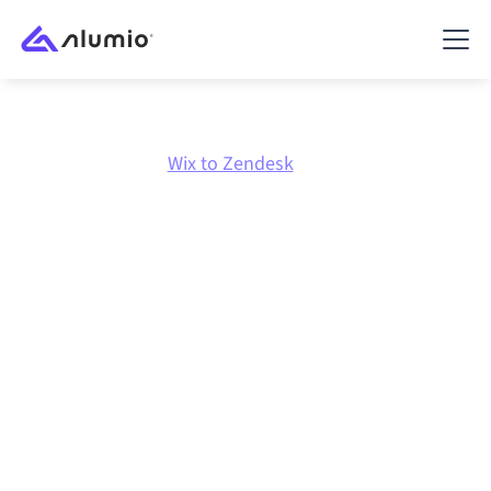
Marktplatz
Wix
Wix to Zendesk
Wix
zu
Zendesk
Integration
Wix und Zendesk über eine zentral verwaltete
Integrationsplattform zu verbinden hält deine
Systeme aufeinander abgestimmt, deine Daten
konsistent und deine Workflows automatisch am
Laufen, ohne manuelle Übergaben, auch wenn sich