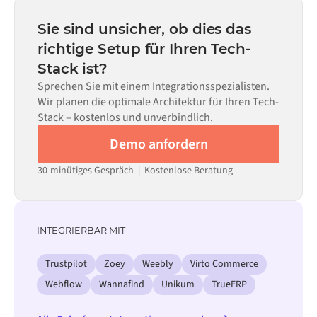
statt Monaten einsatzbereit, abhängig von der
Code kann dort eingesetzt werden, wo die Konfiguration
Komplexität des Data Mappings, der Anzahl der
Sie sind unsicher, ob dies das
allein nicht ausreicht.
erforderlichen Datenflüsse und Ihrem internen
richtige Setup für Ihren Tech-
Prüfprozess. Vorgefertigte Konnektoren für viele
Stack ist?
Systeme sind im Alumio Marketplace verfügbar, was die
Einrichtungszeit erheblich verkürzt.
Sprechen Sie mit einem Integrationsspezialisten.
Wir planen die optimale Architektur für Ihren Tech-
Stack – kostenlos und unverbindlich.
Demo anfordern
30-minütiges Gespräch | Kostenlose Beratung
INTEGRIERBAR MIT
Trustpilot
Zoey
Weebly
Virto Commerce
Webflow
Wannafind
Unikum
TrueERP