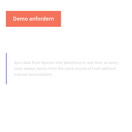
Systeme ändern und Volumina wachsen.
Demo anfordern
Erleben Sie Alumio in Aktion
Sync data from Specter into Salesforce in real time, so every
team always works from the same source of truth without
manual reconciliation.