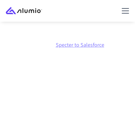
Marktplatz
Specter
Specter to Salesforce
Specter
zu
Salesforce
Integration
Specter und Salesforce über eine zentral verwaltete
Integrationsplattform zu verbinden hält deine
Systeme aufeinander abgestimmt, deine Daten
konsistent und deine Workflows automatisch am
Laufen, ohne manuelle Übergaben, auch wenn sich