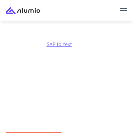
Marktplatz
SAP
SAP to Yext
SAP
zu
Yext
Integration
SAP und Yext über eine zentral verwaltete
Integrationsplattform zu verbinden hält deine
Systeme aufeinander abgestimmt, deine Daten
konsistent und deine Workflows automatisch am
Laufen, ohne manuelle Übergaben, auch wenn sich
Systeme ändern und Volumina wachsen.