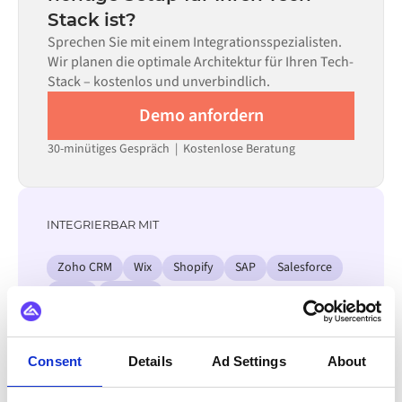
Stack ist?
Systeme sind im Alumio Marketplace verfügbar, was die
Einrichtungszeit erheblich verkürzt.
Sprechen Sie mit einem Integrationsspezialisten.
Wir planen die optimale Architektur für Ihren Tech-
Stack – kostenlos und unverbindlich.
Demo anfordern
30-minütiges Gespräch | Kostenlose Beratung
INTEGRIERBAR MIT
Zoho CRM
Wix
Shopify
SAP
Salesforce
Odoo
Amazon
Alle Yext Integrationen ansehen
Consent
Details
Ad Settings
About