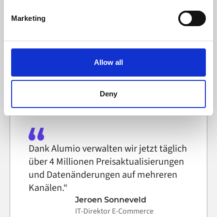
erstellen zu müssen.“
Find out more about how your personal data is processed
Marketing
and set your preferences in the
details section
.
Martin Kousgaard
IT-Systemtechniker, Selfmade
Alumio uses cookies on its website. A cookie is a small
text file that a web browser saves to your computer. You
Allow all
can block the use of cookies generally by changing your
Fallstudie lesen
browser settings accordingly. This could affect the
functioning of the website, however. We also use third-
Deny
party ad networks for advertising certain Alumio services
on the internet
Dank Alumio verwalten wir jetzt täglich
über 4 Millionen Preisaktualisierungen
und Datenänderungen auf mehreren
Kanälen.“
Jeroen Sonneveld
IT-Direktor E-Commerce