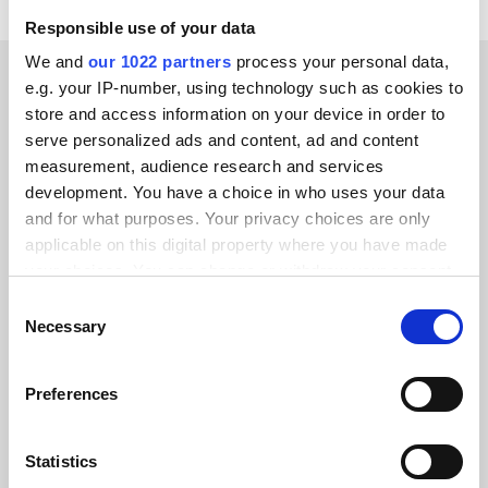
Responsible use of your data
We and
our 1022 partners
process your personal data,
e.g. your IP-number, using technology such as cookies to
ERFOLGSGESCHICHTEN UNSERER KUNDEN
store and access information on your device in order to
serve personalized ads and content, ad and content
Hören Sie das positive
measurement, audience research and services
Feedback unserer Kunden
development. You have a choice in who uses your data
and for what purposes. Your privacy choices are only
applicable on this digital property where you have made
your choices. You can change or withdraw your consent
any time from the Cookie Declaration or by clicking on
Consent
the Privacy trigger icon.
Necessary
Alumio gab uns zum ersten Mal die
Selection
Kontrolle über unsere Daten. Endlich
If you allow, we would also like to:
wissen wir, wo alles hingehört, und
Preferences
Collect information about your geographical location
können es systemübergreifend
which can be accurate to within several meters
wiederverwenden, anstatt
Identify your device by actively scanning it for
Statistics
Integrationen von Grund auf neu
specific characteristics (fingerprinting)