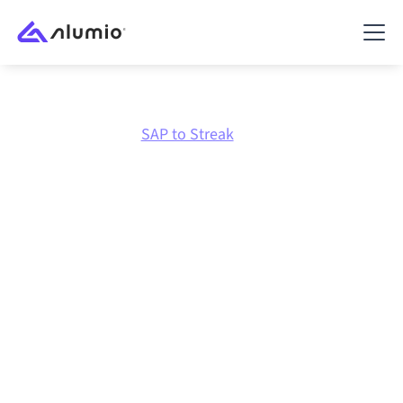
Marktplatz
SAP
SAP to Streak
SAP
zu
Streak
Integration
SAP und Streak über eine zentral verwaltete
Integrationsplattform zu verbinden hält deine
Systeme aufeinander abgestimmt, deine Daten
konsistent und deine Workflows automatisch am
Laufen, ohne manuelle Übergaben, auch wenn sich