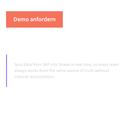
Systeme ändern und Volumina wachsen.
Demo anfordern
Erleben Sie Alumio in Aktion
Sync data from SAP into Streak in real time, so every team
always works from the same source of truth without
manual reconciliation.