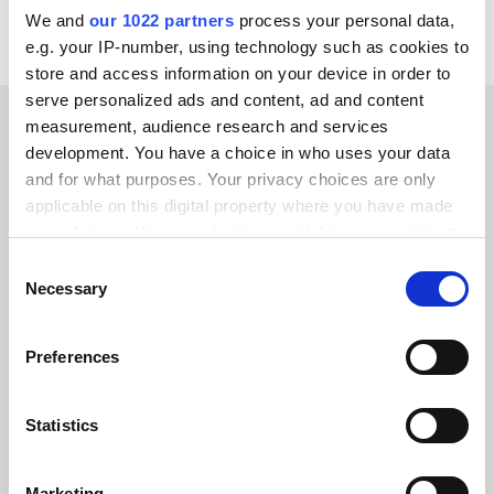
We and
our 1022 partners
process your personal data,
e.g. your IP-number, using technology such as cookies to
store and access information on your device in order to
serve personalized ads and content, ad and content
measurement, audience research and services
ERFOLGSGESCHICHTEN UNSERER KUNDEN
development. You have a choice in who uses your data
and for what purposes. Your privacy choices are only
Hören Sie
applicable on this digital property where you have made
your choices. You can change or withdraw your consent
Erfolgsgeschichten unserer
any time from the Cookie Declaration or by clicking on
Consent
geschätzten Kunden
the Privacy trigger icon.
Necessary
Selection
If you allow, we would also like to:
Preferences
Collect information about your geographical location
which can be accurate to within several meters
Alumio gab uns zum ersten Mal die
Identify your device by actively scanning it for
Statistics
Kontrolle über unsere Daten. Endlich
specific characteristics (fingerprinting)
wissen wir, wo alles hingehört, und
Find out more about how your personal data is processed
Marketing