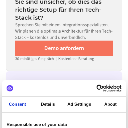
Sie sind unsicher, ob dies das
allein nicht ausreicht.
erforderlichen Datenflüsse und Ihrem internen
richtige Setup für Ihren Tech-
Prüfprozess. Vorgefertigte Konnektoren für viele
Stack ist?
Systeme sind im Alumio Marketplace verfügbar, was die
Einrichtungszeit erheblich verkürzt.
Sprechen Sie mit einem Integrationsspezialisten.
Wir planen die optimale Architektur für Ihren Tech-
Stack – kostenlos und unverbindlich.
Demo anfordern
30-minütiges Gespräch | Kostenlose Beratung
INTEGRIERBAR MIT
Virto Commerce
Trustpilot
Shopify
SAP
Consent
Details
Ad Settings
About
Odoo
Alle Streak Integrationen ansehen
Responsible use of your data