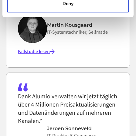
Integrationen von Grund auf neu
functioning of the website, however. We also use third-
Deny
erstellen zu müssen.“
party ad networks for advertising certain Alumio services
on the internet
Martin Kousgaard
IT-Systemtechniker, Selfmade
Fallstudie lesen
Dank Alumio verwalten wir jetzt täglich
über 4 Millionen Preisaktualisierungen
und Datenänderungen auf mehreren
Kanälen.“
Jeroen Sonneveld
IT-Direktor E-Commerce