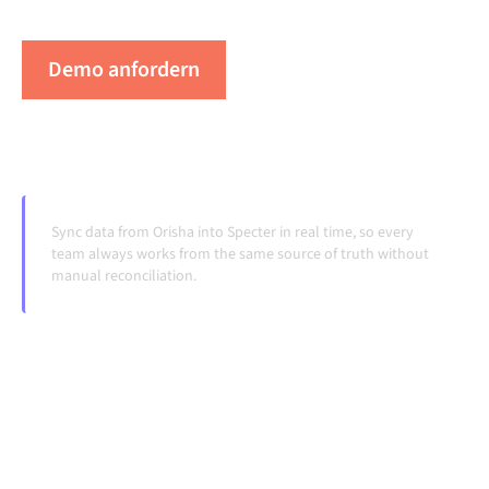
Systeme ändern und Volumina wachsen.
Demo anfordern
Erleben Sie Alumio in Aktion
Sync data from Orisha into Specter in real time, so every
team always works from the same source of truth without
manual reconciliation.