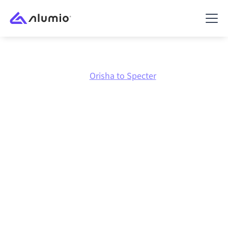
Marktplatz
Orisha
Orisha to Specter
Orisha
zu
Specter
Integration
Orisha und Specter über eine zentral verwaltete
Integrationsplattform zu verbinden hält deine
Systeme aufeinander abgestimmt, deine Daten
konsistent und deine Workflows automatisch am
Laufen, ohne manuelle Übergaben, auch wenn sich