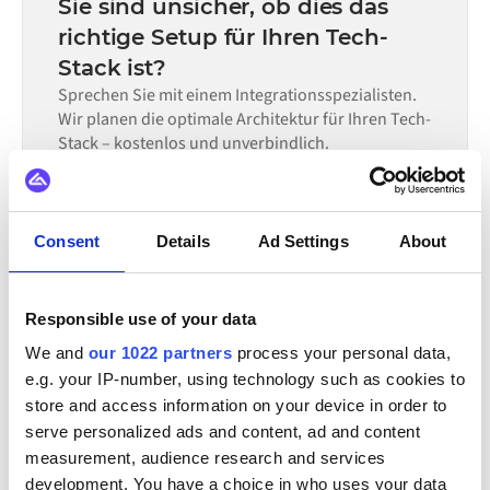
Sie sind unsicher, ob dies das
allein nicht ausreicht.
erforderlichen Datenflüsse und Ihrem internen
richtige Setup für Ihren Tech-
Prüfprozess. Vorgefertigte Konnektoren für viele
Stack ist?
Systeme sind im Alumio Marketplace verfügbar, was die
Einrichtungszeit erheblich verkürzt.
Sprechen Sie mit einem Integrationsspezialisten.
Wir planen die optimale Architektur für Ihren Tech-
Stack – kostenlos und unverbindlich.
Demo anfordern
30-minütiges Gespräch | Kostenlose Beratung
Consent
Details
Ad Settings
About
Responsible use of your data
INTEGRIERBAR MIT
We and
our 1022 partners
process your personal data,
Orisha
DynamicWeb
e.g. your IP-number, using technology such as cookies to
store and access information on your device in order to
Alle Specter Integrationen ansehen
serve personalized ads and content, ad and content
measurement, audience research and services
development. You have a choice in who uses your data