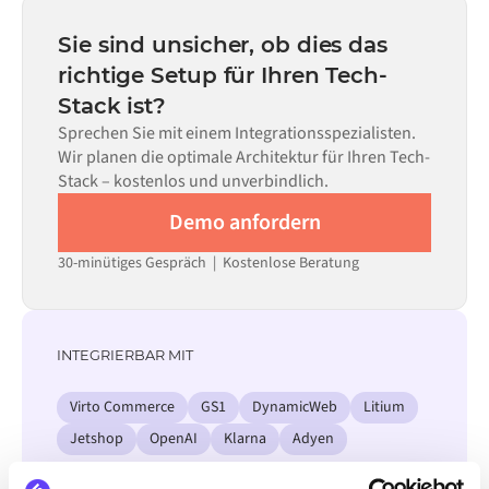
statt Monaten einsatzbereit, abhängig von der
Code kann dort eingesetzt werden, wo die Konfiguration
Komplexität des Data Mappings, der Anzahl der
Sie sind unsicher, ob dies das
allein nicht ausreicht.
erforderlichen Datenflüsse und Ihrem internen
richtige Setup für Ihren Tech-
Prüfprozess. Vorgefertigte Konnektoren für viele
Stack ist?
Systeme sind im Alumio Marketplace verfügbar, was die
Einrichtungszeit erheblich verkürzt.
Sprechen Sie mit einem Integrationsspezialisten.
Wir planen die optimale Architektur für Ihren Tech-
Stack – kostenlos und unverbindlich.
Demo anfordern
30-minütiges Gespräch | Kostenlose Beratung
INTEGRIERBAR MIT
Virto Commerce
GS1
DynamicWeb
Litium
Jetshop
OpenAI
Klarna
Adyen