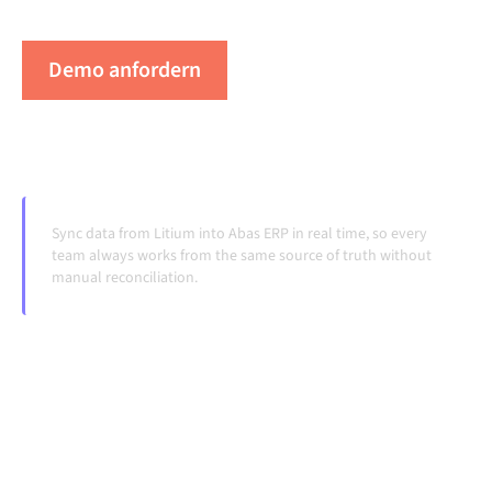
Systeme ändern und Volumina wachsen.
Demo anfordern
Erleben Sie Alumio in Aktion
Sync data from Litium into Abas ERP in real time, so every
team always works from the same source of truth without
manual reconciliation.