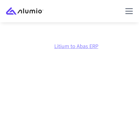
Marktplatz
Litium
Litium to Abas ERP
Litium
zu
Abas ERP
Integration
Litium und Abas ERP über eine zentral verwaltete
Integrationsplattform zu verbinden hält deine
Systeme aufeinander abgestimmt, deine Daten
konsistent und deine Workflows automatisch am
Laufen, ohne manuelle Übergaben, auch wenn sich