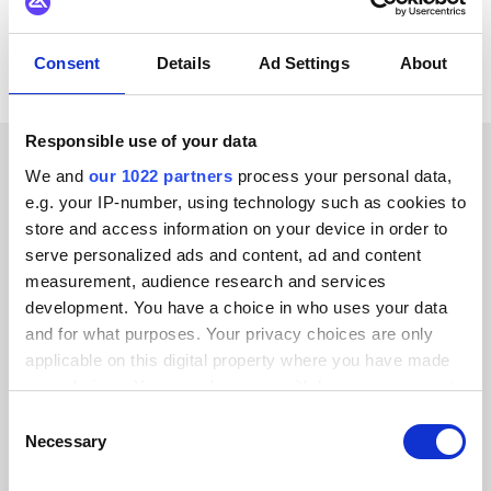
Alle Abas ERP Integrationen ansehen
Consent
Details
Ad Settings
About
Responsible use of your data
We and
our 1022 partners
process your personal data,
ERFOLGSGESCHICHTEN UNSERER KUNDEN
e.g. your IP-number, using technology such as cookies to
store and access information on your device in order to
Erfahren Sie, warum unsere
serve personalized ads and content, ad and content
Kunden uns
measurement, audience research and services
development. You have a choice in who uses your data
weiterempfehlen
and for what purposes. Your privacy choices are only
applicable on this digital property where you have made
your choices. You can change or withdraw your consent
any time from the Cookie Declaration or by clicking on
Consent
the Privacy trigger icon.
Necessary
Selection
Alumio gab uns zum ersten Mal die
Kontrolle über unsere Daten. Endlich