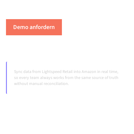
Laufen, ohne manuelle Übergaben, auch wenn sich
Systeme ändern und Volumina wachsen.
Demo anfordern
Erleben Sie Alumio in Aktion
Sync data from Lightspeed Retail into Amazon in real time,
so every team always works from the same source of truth
without manual reconciliation.