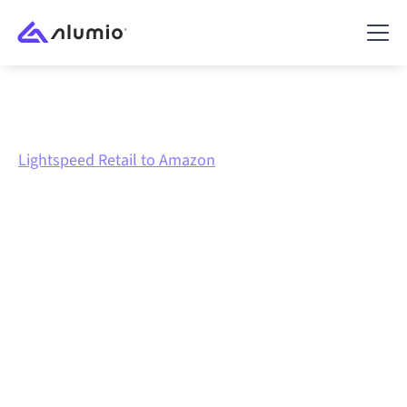
Marktplatz
Lightspeed Retail
Lightspeed Retail to Amazon
Lightspeed Retail
zu
Amazon
Integration
Lightspeed Retail und Amazon über eine zentral
verwaltete Integrationsplattform zu verbinden hält
deine Systeme aufeinander abgestimmt, deine Daten
konsistent und deine Workflows automatisch am