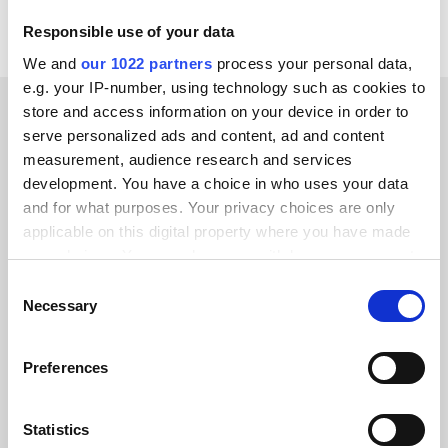
Responsible use of your data
We and
our 1022 partners
process your personal data,
e.g. your IP-number, using technology such as cookies to
store and access information on your device in order to
serve personalized ads and content, ad and content
ERFOLGSGESCHICHTEN UNSERER KUNDEN
measurement, audience research and services
Lesen Sie das Feedback
development. You have a choice in who uses your data
and for what purposes. Your privacy choices are only
unserer zufriedenen Kunden
applicable on this digital property where you have made
your choices. You can change or withdraw your consent
any time from the Cookie Declaration or by clicking on
Consent
the Privacy trigger icon.
Necessary
Selection
Alumio gab uns zum ersten Mal die
If you allow, we would also like to:
Preferences
Kontrolle über unsere Daten. Endlich
Collect information about your geographical location
wissen wir, wo alles hingehört, und
which can be accurate to within several meters
können es systemübergreifend
Identify your device by actively scanning it for
Statistics