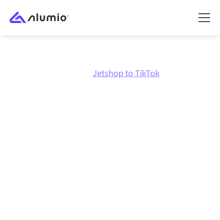
Marktplatz
Jetshop
Jetshop to TikTok
Jetshop
zu
TikTok
Integration
Jetshop und TikTok über eine zentral verwaltete
Integrationsplattform zu verbinden hält deine
Systeme aufeinander abgestimmt, deine Daten
konsistent und deine Workflows automatisch am
Laufen, ohne manuelle Übergaben, auch wenn sich