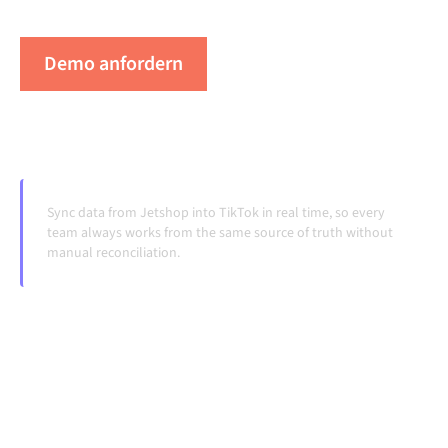
Systeme ändern und Volumina wachsen.
Demo anfordern
Erleben Sie Alumio in Aktion
Sync data from Jetshop into TikTok in real time, so every
team always works from the same source of truth without
manual reconciliation.