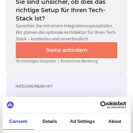
Sie sind unsicher, ob dies das
allein nicht ausreicht.
erforderlichen Datenflüsse und Ihrem internen
richtige Setup für Ihren Tech-
Prüfprozess. Vorgefertigte Konnektoren für viele
Stack ist?
Systeme sind im Alumio Marketplace verfügbar, was die
Einrichtungszeit erheblich verkürzt.
Sprechen Sie mit einem Integrationsspezialisten.
Wir planen die optimale Architektur für Ihren Tech-
Stack – kostenlos und unverbindlich.
Demo anfordern
30-minütiges Gespräch | Kostenlose Beratung
INTEGRIERBAR MIT
Trustpilot
Zoey
WooCommerce
WordPress
Weebly
Wannafind
Shopware
Webflow
Consent
Details
Ad Settings
About
Alle TikTok Integrationen ansehen