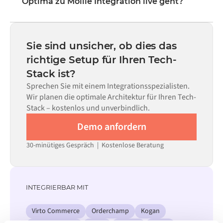
Optima zu Mollie Integration live geht?
Integration über eine visuelle Benutzeroberfläche, ohne
eigenen Code schreiben zu müssen – dies umfasst Field
Die meisten Integrationen sind innerhalb von Wochen
Mapping, Trigger-Logik und Fehlerbehandlung. Eigener
statt Monaten einsatzbereit, abhängig von der
Code kann dort eingesetzt werden, wo die Konfiguration
Komplexität des Data Mappings, der Anzahl der
Sie sind unsicher, ob dies das
allein nicht ausreicht.
erforderlichen Datenflüsse und Ihrem internen
richtige Setup für Ihren Tech-
Prüfprozess. Vorgefertigte Konnektoren für viele
Stack ist?
Systeme sind im Alumio Marketplace verfügbar, was die
Einrichtungszeit erheblich verkürzt.
Sprechen Sie mit einem Integrationsspezialisten.
Wir planen die optimale Architektur für Ihren Tech-
Stack – kostenlos und unverbindlich.
Demo anfordern
30-minütiges Gespräch | Kostenlose Beratung
INTEGRIERBAR MIT
Virto Commerce
Orderchamp
Kogan