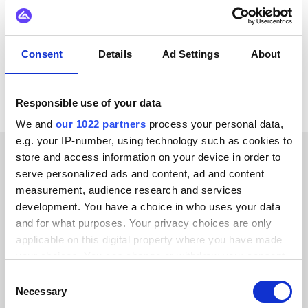
ChannelEngine
Catch
MyDeal
Mirakl
eBay
Consent
Details
Ad Settings
About
Alle Mollie Integrationen ansehen
Responsible use of your data
We and
our 1022 partners
process your personal data,
e.g. your IP-number, using technology such as cookies to
store and access information on your device in order to
ERFOLGSGESCHICHTEN UNSERER KUNDEN
serve personalized ads and content, ad and content
measurement, audience research and services
Lesen Sie, was unsere
development. You have a choice in who uses your data
and for what purposes. Your privacy choices are only
zufriedenen Kunden zu
applicable on this digital property where you have made
sagen haben
your choices. You can change or withdraw your consent
any time from the Cookie Declaration or by clicking on
Consent
the Privacy trigger icon.
Necessary
Selection