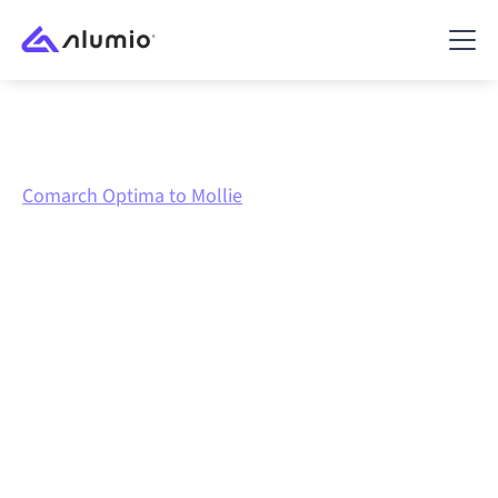
Marktplatz
Comarch Optima
Comarch Optima to Mollie
Comarch Optima
zu
Mollie
Integration
Comarch Optima und Mollie über eine zentral
verwaltete Integrationsplattform zu verbinden hält
deine Systeme aufeinander abgestimmt, deine Daten
konsistent und deine Workflows automatisch am