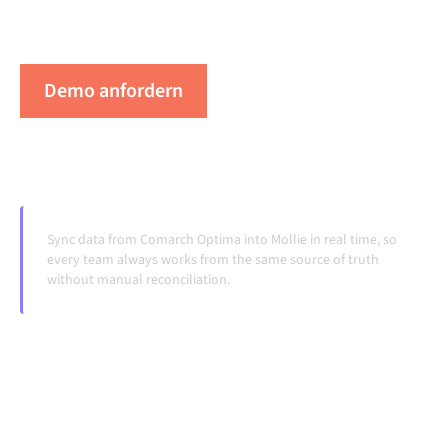
Laufen, ohne manuelle Übergaben, auch wenn sich
Systeme ändern und Volumina wachsen.
Demo anfordern
Erleben Sie Alumio in Aktion
Sync data from Comarch Optima into Mollie in real time, so
every team always works from the same source of truth
without manual reconciliation.