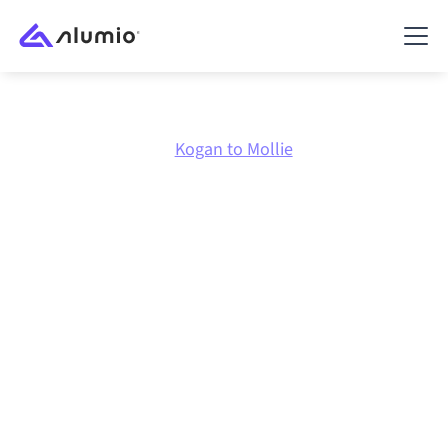
Marktplatz
Kogan
Kogan to Mollie
Kogan
zu
Mollie
Integration
Kogan und Mollie über eine zentral verwaltete
Integrationsplattform zu verbinden hält deine
Systeme aufeinander abgestimmt, deine Daten
konsistent und deine Workflows automatisch am
Laufen, ohne manuelle Übergaben, auch wenn sich