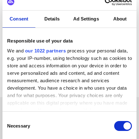
Sie sind unsicher, ob dies das
allein nicht ausreicht.
erforderlichen Datenflüsse und Ihrem internen
richtige Setup für Ihren Tech-
Prüfprozess. Vorgefertigte Konnektoren für viele
Stack ist?
Systeme sind im Alumio Marketplace verfügbar, was die
Consent
Details
Ad Settings
About
Einrichtungszeit erheblich verkürzt.
Sprechen Sie mit einem Integrationsspezialisten.
Wir planen die optimale Architektur für Ihren Tech-
Stack – kostenlos und unverbindlich.
Responsible use of your data
We and
our 1022 partners
process your personal data,
Demo anfordern
e.g. your IP-number, using technology such as cookies to
30-minütiges Gespräch | Kostenlose Beratung
store and access information on your device in order to
serve personalized ads and content, ad and content
measurement, audience research and services
development. You have a choice in who uses your data
and for what purposes. Your privacy choices are only
applicable on this digital property where you have made
your choices. You can change or withdraw your consent
ERFOLGSGESCHICHTEN UNSERER KUNDEN
any time from the Cookie Declaration or by clicking on
Consent
the Privacy trigger icon.
Necessary
Selection
Lesen Sie die