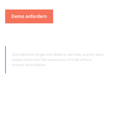
Systeme ändern und Volumina wachsen.
Demo anfordern
Erleben Sie Alumio in Aktion
Sync data from Kogan into Mollie in real time, so every team
always works from the same source of truth without
manual reconciliation.