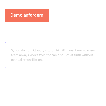
Systeme ändern und Volumina wachsen.
Demo anfordern
Erleben Sie Alumio in Aktion
Sync data from Cloudfy into Unit4 ERP in real time, so every
team always works from the same source of truth without
manual reconciliation.