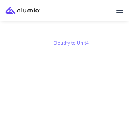
Marktplatz
Cloudfy
Cloudfy to Unit4
Cloudfy
zu
Unit4 ERP
Integration
Cloudfy und Unit4 ERP über eine zentral verwaltete
Integrationsplattform zu verbinden hält deine
Systeme aufeinander abgestimmt, deine Daten
konsistent und deine Workflows automatisch am
Laufen, ohne manuelle Übergaben, auch wenn sich