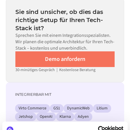
statt Monaten einsatzbereit, abhängig von der
Code kann dort eingesetzt werden, wo die Konfiguration
Komplexität des Data Mappings, der Anzahl der
Sie sind unsicher, ob dies das
allein nicht ausreicht.
erforderlichen Datenflüsse und Ihrem internen
richtige Setup für Ihren Tech-
Prüfprozess. Vorgefertigte Konnektoren für viele
Stack ist?
Systeme sind im Alumio Marketplace verfügbar, was die
Einrichtungszeit erheblich verkürzt.
Sprechen Sie mit einem Integrationsspezialisten.
Wir planen die optimale Architektur für Ihren Tech-
Stack – kostenlos und unverbindlich.
Demo anfordern
30-minütiges Gespräch | Kostenlose Beratung
INTEGRIERBAR MIT
Virto Commerce
GS1
DynamicWeb
Litium
Jetshop
OpenAI
Klarna
Adyen