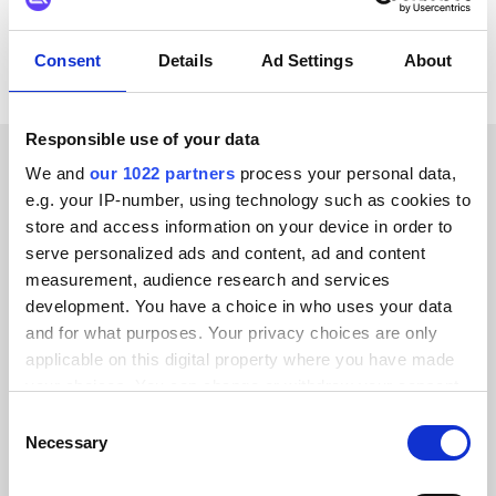
Alle Unit4 ERP Integrationen ansehen
Consent
Details
Ad Settings
About
Responsible use of your data
We and
our 1022 partners
process your personal data,
ERFOLGSGESCHICHTEN UNSERER KUNDEN
e.g. your IP-number, using technology such as cookies to
store and access information on your device in order to
Erfahren Sie, was uns bei
serve personalized ads and content, ad and content
unseren Kunden so beliebt
measurement, audience research and services
development. You have a choice in who uses your data
macht
and for what purposes. Your privacy choices are only
applicable on this digital property where you have made
your choices. You can change or withdraw your consent
any time from the Cookie Declaration or by clicking on
Consent
the Privacy trigger icon.
Necessary
Selection
Alumio gab uns zum ersten Mal die
Kontrolle über unsere Daten. Endlich
If you allow, we would also like to: