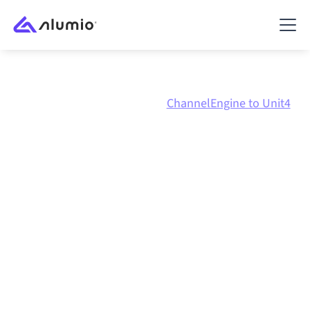
Marktplatz
ChannelEngine
ChannelEngine to Unit4
ChannelEngine
zu
Unit4
ERP
Integration
ChannelEngine und Unit4 ERP über eine zentral
verwaltete Integrationsplattform zu verbinden hält
deine Systeme aufeinander abgestimmt, deine Daten
konsistent und deine Workflows automatisch am
Laufen, ohne manuelle Übergaben, auch wenn sich