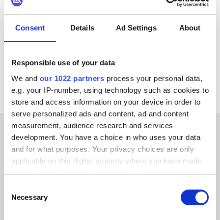
Virto Commerce
GS1
DynamicWeb
Litium
Consent
Details
Ad Settings
About
Jetshop
OpenAI
Klarna
Adyen
Alle Unit4 ERP Integrationen ansehen
Responsible use of your data
We and
our 1022 partners
process your personal data,
e.g. your IP-number, using technology such as cookies to
store and access information on your device in order to
serve personalized ads and content, ad and content
measurement, audience research and services
development. You have a choice in who uses your data
ERFOLGSGESCHICHTEN UNSERER KUNDEN
and for what purposes. Your privacy choices are only
applicable on this digital property where you have made
Erfahren Sie, was uns bei
your choices. You can change or withdraw your consent
unseren Kunden so beliebt
any time from the Cookie Declaration or by clicking on
Consent
the Privacy trigger icon.
macht
Necessary
Selection
If you allow, we would also like to: