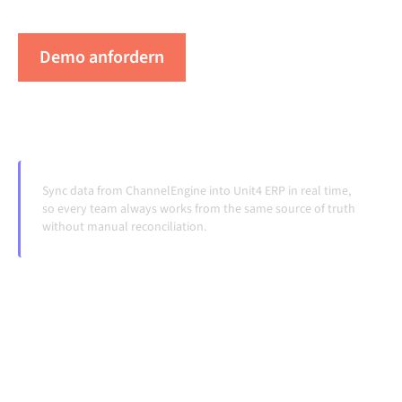
Systeme ändern und Volumina wachsen.
Demo anfordern
Erleben Sie Alumio in Aktion
Sync data from ChannelEngine into Unit4 ERP in real time,
so every team always works from the same source of truth
without manual reconciliation.