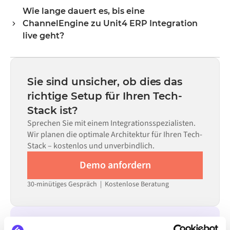
beide Systeme vorgefertigte Konnektoren im Alumio
ankommen, das das jeweilige System erwartet.
Wie lange dauert es, bis eine
Marketplace vorhanden sind, konfigurieren Sie die
ChannelEngine zu Unit4 ERP Integration
Integration über eine visuelle Benutzeroberfläche, ohne
eigenen Code schreiben zu müssen – dies umfasst Field
live geht?
Mapping, Trigger-Logik und Fehlerbehandlung. Eigener
Die meisten Integrationen sind innerhalb von Wochen
Code kann dort eingesetzt werden, wo die Konfiguration
statt Monaten einsatzbereit, abhängig von der
allein nicht ausreicht.
Komplexität des Data Mappings, der Anzahl der
Sie sind unsicher, ob dies das
erforderlichen Datenflüsse und Ihrem internen
richtige Setup für Ihren Tech-
Prüfprozess. Vorgefertigte Konnektoren für viele
Stack ist?
Systeme sind im Alumio Marketplace verfügbar, was die
Einrichtungszeit erheblich verkürzt.
Sprechen Sie mit einem Integrationsspezialisten.
Wir planen die optimale Architektur für Ihren Tech-
Stack – kostenlos und unverbindlich.
Demo anfordern
30-minütiges Gespräch | Kostenlose Beratung
INTEGRIERBAR MIT