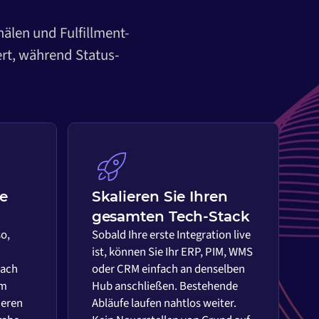
nälen und Fulfillment-
ert, während Status-
ie
Skalieren Sie Ihren
gesamten Tech-Stack
so,
Sobald Ihre erste Integration live
ist, können Sie Ihr ERP, PIM, WMS
nach
oder CRM einfach an denselben
em
Hub anschließen. Bestehende
ieren
Abläufe laufen nahtlos weiter.