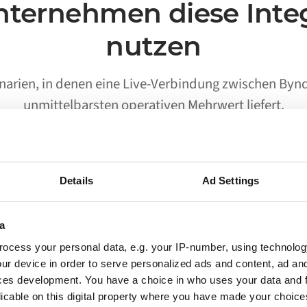
ternehmen diese Inte
nutzen
enarien, in denen eine Live-Verbindung zwischen Byn
unmittelbarsten operativen Mehrwert liefert.
Details
Ad Settings
02
a
Processes run without someone
ocess your personal data, e.g. your IP-number, using technolog
triggering them
ur device in order to serve personalized ads and content, ad a
Workflows, für die zuvor eine Person Daten
ces development. You have a choice in who uses your data and 
zwischen Bynder und Miva verschieben musste,
licable on this digital property where you have made your choic