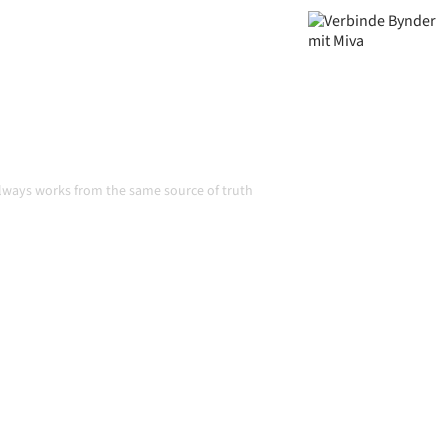
und Volumina wachsen.
in Aktion
always works from the same source of truth