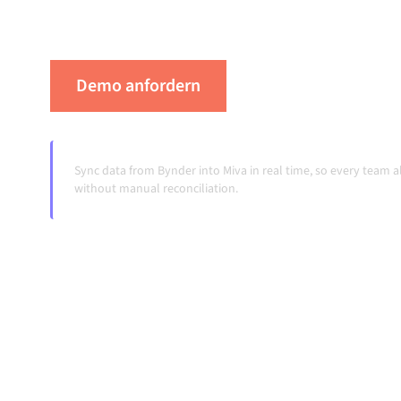
Übergaben, auch wenn sich Systeme ändern 
Demo anfordern
Erleben Sie Alumio 
Sync data from Bynder into Miva in real time, so every team 
without manual reconciliation.