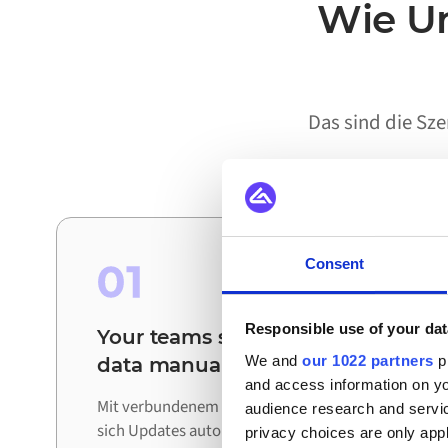
Wie Un
Das sind die Sz
Consent
01
Responsible use of your dat
Your teams stop reconciling
We and
our 1022 partners
pr
data manually
and access information on yo
Mit verbundenem Bynder und Miva bewegen
audience research and servi
sich Updates automatisch zwischen den
privacy choices are only app