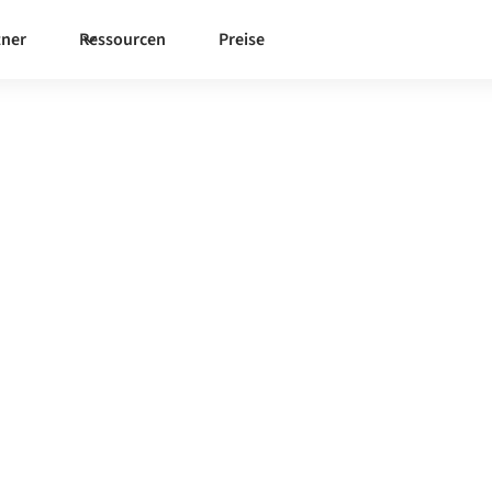
tner
Ressourcen
Preise
Integration
Integrationsplattform zu
gestimmt, deine Daten
 am Laufen, ohne manuelle