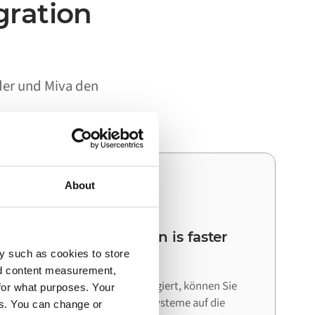
gration
der und Miva den
About
03
Your next integration is faster
y such as cookies to store
than the first
nd content measurement,
Da Alumio als zentraler Hub agiert, können Sie
for what purposes. Your
bei der Anbindung weiterer Systeme auf die
es. You can change or