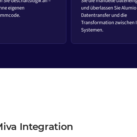
 Sie Geschäftslogik an –
Sie die manuelle Datenein
hne eigenen
und überlassen Sie Alumio
ammcode.
Datentransfer und die
Transformation zwischen 
Systemen.
iva Integration