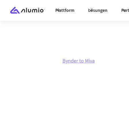
Plattform
Lösungen
Par
Marktplatz
Bynder
Bynder to Miva
Bynder
zu
Miva
Bynder und Miva über eine zentral verwaltete 
verbinden hält deine Systeme aufeinander ab
konsistent und deine Workflows automatisch