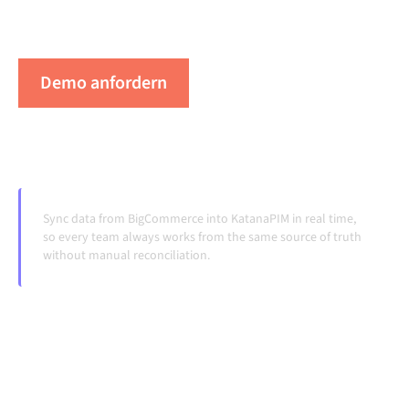
Laufen, ohne manuelle Übergaben, auch wenn sich
Systeme ändern und Volumina wachsen.
Demo anfordern
Erleben Sie Alumio in Aktion
Sync data from BigCommerce into KatanaPIM in real time,
so every team always works from the same source of truth
without manual reconciliation.