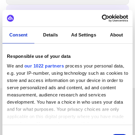
INTEGRIERBAR MIT
Virto Commerce
GS1
Litium
Jetshop
Consent
Details
Ad Settings
About
OpenAI
Klarna
Adyen
Stripe
Alle KatanaPIM Integrationen ansehen
Responsible use of your data
We and
our 1022 partners
process your personal data,
e.g. your IP-number, using technology such as cookies to
store and access information on your device in order to
serve personalized ads and content, ad and content
measurement, audience research and services
development. You have a choice in who uses your data
ERFOLGSGESCHICHTEN UNSERER KUNDEN
and for what purposes. Your privacy choices are only
applicable on this digital property where you have made
Erfahren Sie, was uns bei
your choices. You can change or withdraw your consent
unseren Kunden so beliebt
any time from the Cookie Declaration or by clicking on
Consent