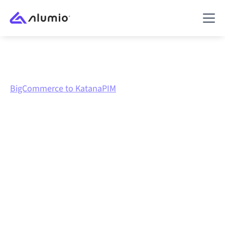
Marktplatz
BigCommerce
BigCommerce to KatanaPIM
BigCommerce
zu
KatanaPIM
Integration
BigCommerce und KatanaPIM über eine zentral
verwaltete Integrationsplattform zu verbinden hält
deine Systeme aufeinander abgestimmt, deine Daten
konsistent und deine Workflows automatisch am