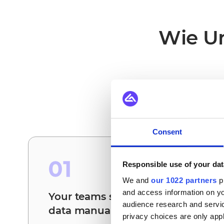
Wie Un
Das sind die Szen
Consent
01
Responsible use of your dat
We and
our 1022 partners
pr
and access information on yo
Your teams stop reconciling
audience research and servi
data manually
privacy choices are only app