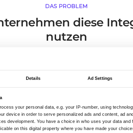
DAS PROBLEM
ternehmen diese Inte
nutzen
arien, in denen eine Live-Verbindung zwischen AS2 u
unmittelbarsten operativen Mehrwert liefert.
Details
Ad Settings
02
a
ocess your personal data, e.g. your IP-number, using technolog
ur device in order to serve personalized ads and content, ad a
Processes run without someone
ces development. You have a choice in who uses your data and 
triggering them
licable on this digital property where you have made your choic