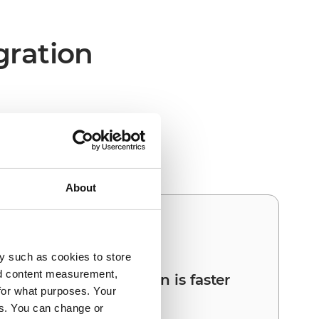
gration
nd Brightpearl den
About
03
y such as cookies to store
nd content measurement,
Your next integration is faster
for what purposes. Your
than the first
es. You can change or