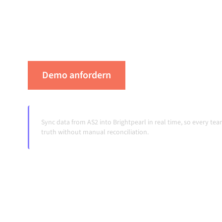
verbinden hält deine Systeme aufeinander ab
konsistent und deine Workflows automatisch
Übergaben, auch wenn sich Systeme ändern 
Demo anfordern
Erleben Sie Alumio 
Sync data from AS2 into Brightpearl in real time, so every t
truth without manual reconciliation.