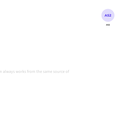
gestimmt, deine Daten
 am Laufen, ohne manuelle
und Volumina wachsen.
in Aktion
eam always works from the same source of