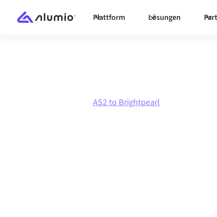
Plattform
Lösungen
Par
Marktplatz
AS2
AS2 to Brightpearl
AS2
zu
Brightpe
Integration
AS2 und Brightpearl über eine zentral verwalt