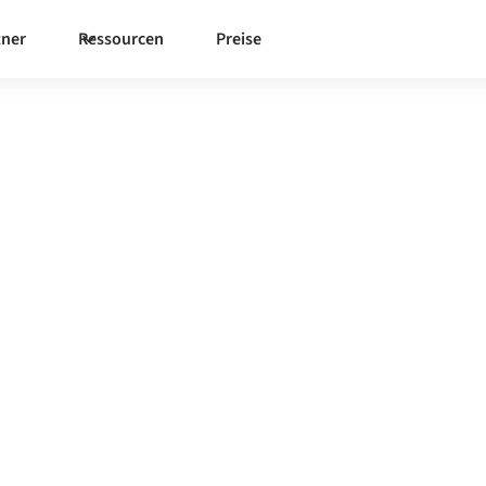
tner
Ressourcen
Preise
arl
ete Integrationsplattform zu