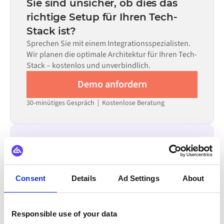
Sie sind unsicher, ob dies das
allein nicht ausreicht.
erforderlichen Datenflüsse und Ihrem internen
richtige Setup für Ihren Tech-
Prüfprozess. Vorgefertigte Konnektoren für viele
Stack ist?
Systeme sind im Alumio Marketplace verfügbar, was die
Einrichtungszeit erheblich verkürzt.
Sprechen Sie mit einem Integrationsspezialisten.
Wir planen die optimale Architektur für Ihren Tech-
Stack – kostenlos und unverbindlich.
Demo anfordern
30-minütiges Gespräch | Kostenlose Beratung
INTEGRIERBAR MIT
Virto Commerce
Trustpilot
Akeneo
Consent
Details
Ad Settings
About
Zoho CRM
Salesforce
SAP ECC - R/3
OpenAI
Visma
Responsible use of your data
Alle HubSpot Integrationen ansehen