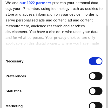
We and
our 1022 partners
process your personal data,
e.g. your IP-number, using technology such as cookies to
store and access information on your device in order to
serve personalized ads and content, ad and content
measurement, audience research and services
development. You have a choice in who uses your data
and for what purposes. Your privacy choices are only
ERFOLGSGESCHICHTEN UNSERER KUNDEN
applicable on this digital property where you have made
your choices. You can change or withdraw your consent
Hören Sie, was unsere
any time from the Cookie Declaration or by clicking on
Consent
zufriedenen Kunden sagen
the Privacy trigger icon.
Necessary
Selection
If you allow, we would also like to:
Preferences
Collect information about your geographical location
which can be accurate to within several meters
Alumio gab uns zum ersten Mal die
Identify your device by actively scanning it for
Statistics
Kontrolle über unsere Daten. Endlich
specific characteristics (fingerprinting)
wissen wir, wo alles hingehört, und
Find out more about how your personal data is processed
Marketing