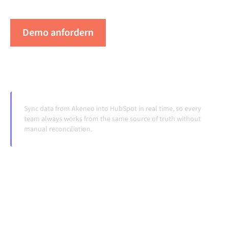
Systeme ändern und Volumina wachsen.
Demo anfordern
Erleben Sie Alumio in Aktion
Sync data from Akeneo into HubSpot in real time, so every
team always works from the same source of truth without
manual reconciliation.