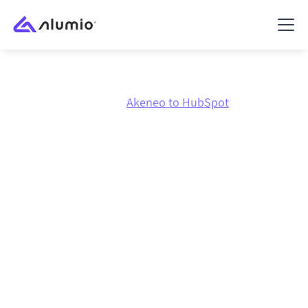
Marktplatz
Akeneo
Akeneo to HubSpot
Akeneo
zu
HubSpot
Integration
Akeneo und HubSpot über eine zentral verwaltete
Integrationsplattform zu verbinden hält deine
Systeme aufeinander abgestimmt, deine Daten
konsistent und deine Workflows automatisch am
Laufen, ohne manuelle Übergaben, auch wenn sich