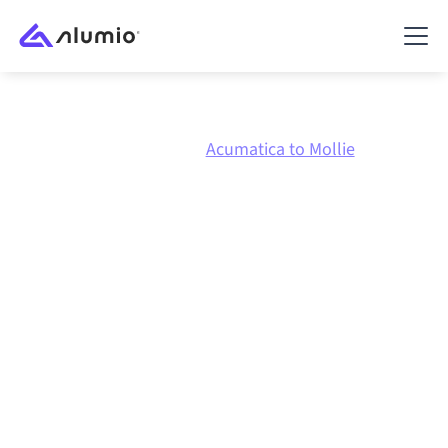
Marktplatz
Acumatica
Acumatica to Mollie
Acumatica
zu
Mollie
Integration
Acumatica und Mollie über eine zentral verwaltete
Integrationsplattform zu verbinden hält deine
Systeme aufeinander abgestimmt, deine Daten
konsistent und deine Workflows automatisch am
Laufen, ohne manuelle Übergaben, auch wenn sich