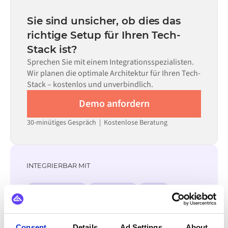
statt Monaten einsatzbereit, abhängig von der
Code kann dort eingesetzt werden, wo die Konfiguration
Komplexität des Data Mappings, der Anzahl der
Sie sind unsicher, ob dies das
allein nicht ausreicht.
erforderlichen Datenflüsse und Ihrem internen
richtige Setup für Ihren Tech-
Prüfprozess. Vorgefertigte Konnektoren für viele
Stack ist?
Systeme sind im Alumio Marketplace verfügbar, was die
Einrichtungszeit erheblich verkürzt.
Sprechen Sie mit einem Integrationsspezialisten.
Wir planen die optimale Architektur für Ihren Tech-
Stack – kostenlos und unverbindlich.
Demo anfordern
30-minütiges Gespräch | Kostenlose Beratung
INTEGRIERBAR MIT
Virto Commerce
Orderchamp
Kogan
ChannelEngine
Catch
MyDeal
Mirakl
eBay
Consent
Details
Ad Settings
About