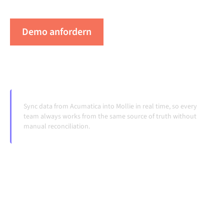
Systeme ändern und Volumina wachsen.
Demo anfordern
Erleben Sie Alumio in Aktion
Sync data from Acumatica into Mollie in real time, so every
team always works from the same source of truth without
manual reconciliation.