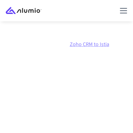
Marknadsplats
Zoho CRM
Zoho CRM to Istia
Zoho CRM
till
Istia
-
integration
Att koppla ihop Zoho CRM och Istia via en och samma
styrda integrationsplattform håller dina system
synkroniserade, din data konsistent och dina
arbetsflöden igång automatiskt, utan manuella
överlämningar, även när systemen förändras och