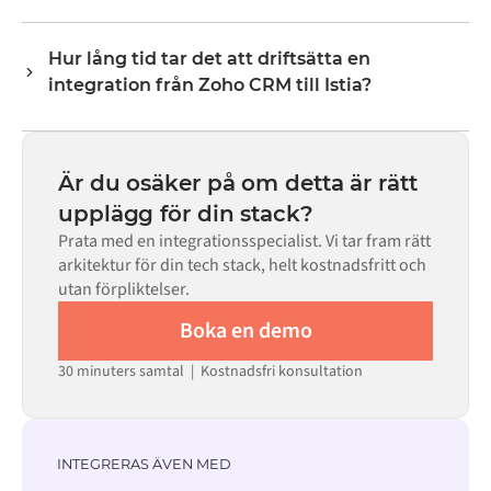
transformeringslogik hanterar all fältmappning så att
Nej. Alumio är en konfigurationsbaserad plattform. Om
data anländer i det format som varje system förväntar
det finns färdiga kopplingar för båda systemen i Alumio
sig.
Hur lång tid tar det att driftsätta en
Marketplace konfigurerar du integrationen via ett visuellt
integration från Zoho CRM till Istia?
gränssnitt utan att skriva egen kod, inklusive
fältmappning, triggerlogik och felhantering. Anpassad
De flesta integrationer går live på veckor, inte månader,
kod finns tillgänglig i de fall där konfigurationen inte
beroende på komplexiteten i datamappningen, antalet
räcker till.
flöden som krävs och din interna granskningsprocess.
Är du osäker på om detta är rätt
För många system finns färdiga kopplingar tillgängliga i
upplägg för din stack?
Alumio Marketplace, vilket avsevärt minskar
Prata med en integrationsspecialist. Vi tar fram rätt
installationstiden.
arkitektur för din tech stack, helt kostnadsfritt och
utan förpliktelser.
Boka en demo
30 minuters samtal | Kostnadsfri konsultation
INTEGRERAS ÄVEN MED