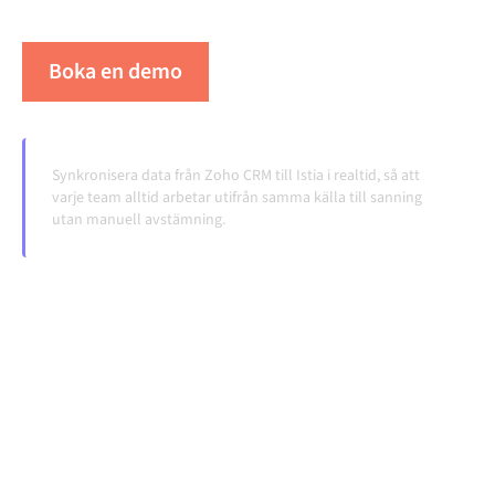
volymerna växer.
Boka en demo
Se Alumio i praktiken
Synkronisera data från Zoho CRM till Istia i realtid, så att
varje team alltid arbetar utifrån samma källa till sanning
utan manuell avstämning.