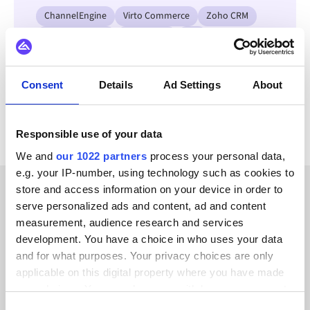
ChannelEngine
Virto Commerce
Zoho CRM
WooCommerce
WordPress
Wix
Amazon Shipping
Centra
Consent
Details
Ad Settings
About
Se alla Istia-integrationer
Responsible use of your data
We and
our 1022 partners
process your personal data,
e.g. your IP-number, using technology such as cookies to
store and access information on your device in order to
serve personalized ads and content, ad and content
KUNDBERÄTTELSER
measurement, audience research and services
Explore stories from our
development. You have a choice in who uses your data
and for what purposes. Your privacy choices are only
satisfied clients
applicable on this digital property where you have made
your choices. You can change or withdraw your consent
any time from the Cookie Declaration or by clicking on
Consent