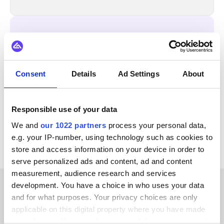
INTEGRERAS ÄVEN MED
ChannelEngine
Virto Commerce
Zoho CRM
Consent
Details
Ad Settings
About
WooCommerce
WordPress
Wix
Amazon Shipping
Centra
Responsible use of your data
Se alla Istia-integrationer
We and
our 1022 partners
process your personal data,
e.g. your IP-number, using technology such as cookies to
store and access information on your device in order to
serve personalized ads and content, ad and content
measurement, audience research and services
development. You have a choice in who uses your data
and for what purposes. Your privacy choices are only
KUNDBERÄTTELSER
applicable on this digital property where you have made
Hear the positive feedback
your choices. You can change or withdraw your consent