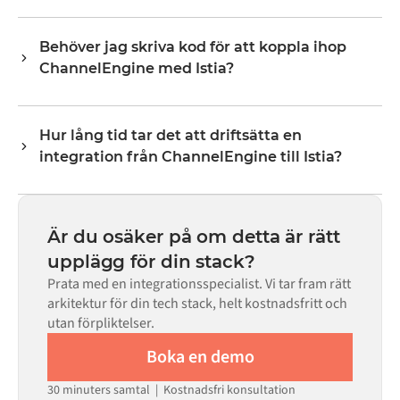
via ett visuellt gränssnitt utan att skriva anpassad kod.
Vilka dataobjekt som kan synkroniseras beror på vad
varje system exponerar via sitt API. Vanliga flöden
Behöver jag skriva kod för att koppla ihop
inkluderar poster som ordrar, produkter, kunder,
ChannelEngine med Istia?
lagernivåer, priser och statusuppdateringar. Alumios
transformeringslogik hanterar all fältmappning så att
Nej. Alumio är en konfigurationsbaserad plattform. Om
data anländer i det format som varje system förväntar
det finns färdiga kopplingar för båda systemen i Alumio
sig.
Hur lång tid tar det att driftsätta en
Marketplace konfigurerar du integrationen via ett visuellt
integration från ChannelEngine till Istia?
gränssnitt utan att skriva egen kod, inklusive
fältmappning, triggerlogik och felhantering. Anpassad
De flesta integrationer går live på veckor, inte månader,
kod finns tillgänglig i de fall där konfigurationen inte
beroende på komplexiteten i datamappningen, antalet
räcker till.
flöden som krävs och din interna granskningsprocess.
Är du osäker på om detta är rätt
För många system finns färdiga kopplingar tillgängliga i
upplägg för din stack?
Alumio Marketplace, vilket avsevärt minskar
Prata med en integrationsspecialist. Vi tar fram rätt
installationstiden.
arkitektur för din tech stack, helt kostnadsfritt och
utan förpliktelser.
Boka en demo
30 minuters samtal | Kostnadsfri konsultation