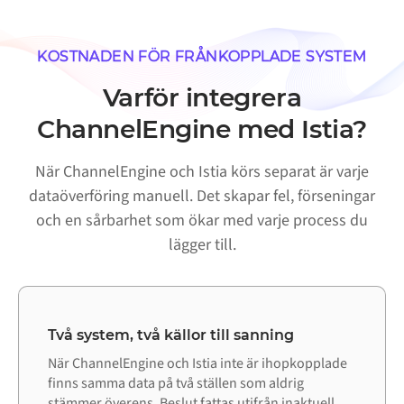
KOSTNADEN FÖR FRÅNKOPPLADE SYSTEM
Varför integrera
ChannelEngine med Istia?
När ChannelEngine och Istia körs separat är varje
dataöverföring manuell. Det skapar fel, förseningar
och en sårbarhet som ökar med varje process du
lägger till.
Två system, två källor till sanning
När ChannelEngine och Istia inte är ihopkopplade
finns samma data på två ställen som aldrig
stämmer överens. Beslut fattas utifrån inaktuell