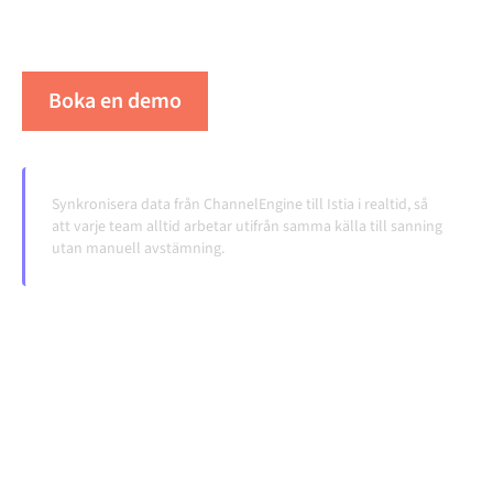
överlämningar, även när systemen förändras och
volymerna växer.
Boka en demo
Se Alumio i praktiken
Synkronisera data från ChannelEngine till Istia i realtid, så
att varje team alltid arbetar utifrån samma källa till sanning
utan manuell avstämning.