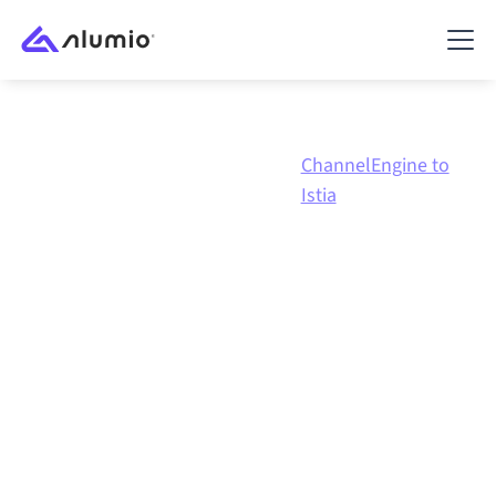
ChannelEngine to
Marknadsplats
ChannelEngine
Istia
ChannelEngine
till
Istia
-
integration
Att koppla ihop ChannelEngine och Istia via en och
samma styrda integrationsplattform håller dina
system synkroniserade, din data konsistent och dina
arbetsflöden igång automatiskt, utan manuella