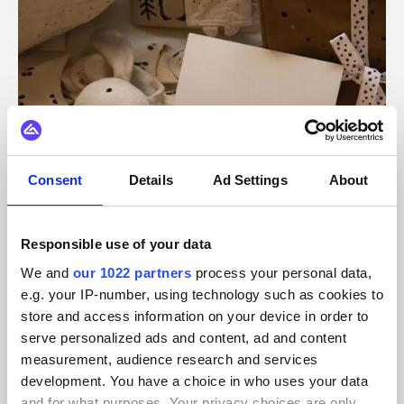
Consent
Details
Ad Settings
About
Responsible use of your data
We and
our 1022 partners
process your personal data,
e.g. your IP-number, using technology such as cookies to
store and access information on your device in order to
Babytextilier
serve personalized ads and content, ad and content
b-boo
measurement, audience research and services
Integrera och automatisera b-boo-handelsekosystemet.
development. You have a choice in who uses your data
and for what purposes. Your privacy choices are only