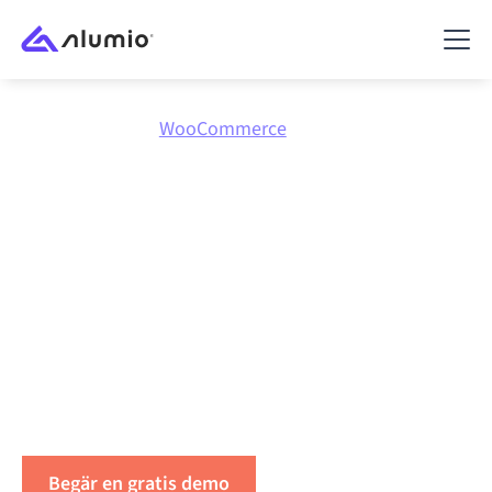
Marknadsplats
WooCommerce
Integrera
WooCommerce
med vad
som helst
Koppla WooCommerce till vilken applikation som
helst för att synkronisera data, automatisera
arbetsflöden och öka produktiviteten.
Begär en gratis demo
Hör av dig