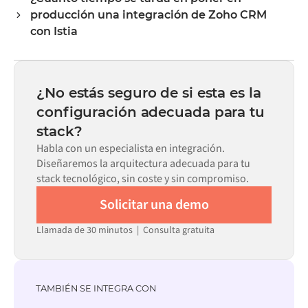
para ambos sistemas en el marketplace de Alumio,
cada sistema espera.
producción una integración de Zoho CRM
puedes configurar la integración a través de una interfaz
visual sin necesidad de escribir código personalizado,
con Istia
incluyendo el mapeo de campos, la lógica de activación y
La mayoría de las integraciones se ponen en marcha en
la gestión de errores. El código personalizado está
semanas, no en meses, dependiendo de la complejidad
disponible cuando la configuración por sí sola no puede
del mapeo de datos, el número de flujos requeridos y tu
cumplir con los requisitos.
¿No estás seguro de si esta es la
proceso de revisión interna. En el marketplace de Alumio
configuración adecuada para tu
hay conectores preconfigurados para muchos sistemas,
stack?
lo que reduce significativamente el tiempo de
configuración.
Habla con un especialista en integración.
Diseñaremos la arquitectura adecuada para tu
stack tecnológico, sin coste y sin compromiso.
Solicitar una demo
Llamada de 30 minutos | Consulta gratuita
TAMBIÉN SE INTEGRA CON