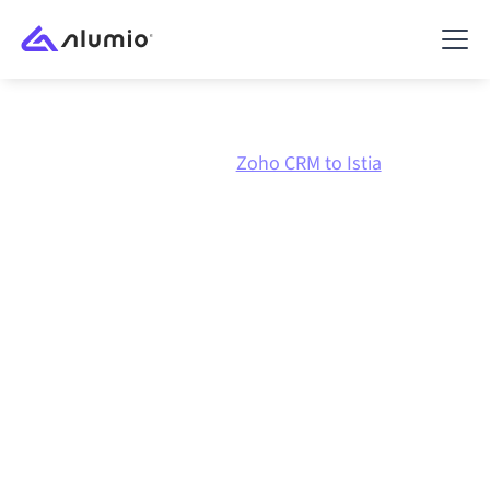
Marketplace
Zoho CRM
Zoho CRM to Istia
Integración de
Zoho CRM
con
Istia
Conectar Zoho CRM y Istia a través de una plataforma
de integración gestionada centralmente mantiene tus
sistemas alineados, tus datos consistentes y tus
flujos de trabajo en funcionamiento de forma
automática, sin transferencias manuales, incluso