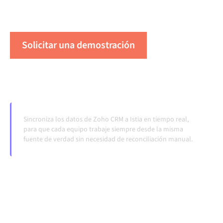
cuando los sistemas cambian y los volúmenes
crecen.
Solicitar una demostración
Vea Alumio en acción
Sincroniza los datos de Zoho CRM a Istia en tiempo real,
para que cada equipo trabaje siempre desde la misma
fuente de verdad sin necesidad de reconciliación manual.