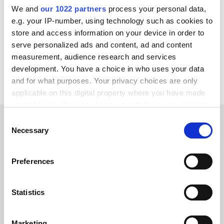
We and
our 1022 partners
process your personal data,
ChannelEngine
GS1
Zoho CRM
Zoey
e.g. your IP-number, using technology such as cookies to
WordPress
Yotpo
XL-ENZ
WooCommerce
store and access information on your device in order to
serve personalized ads and content, ad and content
Voir toutes les intégrations Wix
measurement, audience research and services
development. You have a choice in who uses your data
and for what purposes. Your privacy choices are only
applicable on this digital property where you have made
your choices. You can change or withdraw your consent
any time from the Cookie Declaration or by clicking on
Consent
the Privacy trigger icon.
Necessary
Selection
TÉMOIGNAGES CLIENTS
If you allow, we would also like to:
See what our happy
Preferences
Collect information about your geographical location
customers have to say
which can be accurate to within several meters
Identify your device by actively scanning it for
Statistics
specific characteristics (fingerprinting)
Find out more about how your personal data is processed
Marketing