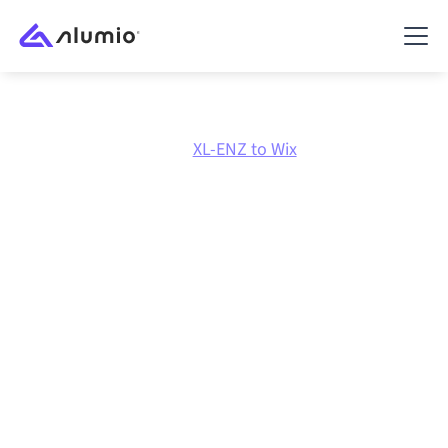
Marketplace
XL-ENZ
XL-ENZ to Wix
Intégration XL-ENZ
vers
Wix
Connecter XL-ENZ et Wix via une plateforme
d'intégration centralement gérée maintient vos
systèmes alignés, vos données cohérentes et vos
workflows en cours d'exécution automatiquement,
sans transferts manuels, même lorsque les systèmes