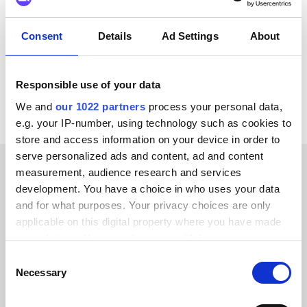
ChannelEngine
GS1
Zoho CRM
Zoey
WordPress
Yotpo
XL-ENZ
WooCommerce
Consent
Details
Ad Settings
About
Se alla Wix-integrationer
Responsible use of your data
We and
our 1022 partners
process your personal data,
e.g. your IP-number, using technology such as cookies to
store and access information on your device in order to
serve personalized ads and content, ad and content
measurement, audience research and services
KUNDBERÄTTELSER
development. You have a choice in who uses your data
and for what purposes. Your privacy choices are only
See what our happy
applicable on this digital property where you have made
customers have to say
your choices. You can change or withdraw your consent
any time from the Cookie Declaration or by clicking on
Consent
the Privacy trigger icon.
Necessary
Selection
If you allow, we would also like to: