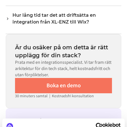
transformeringslogik hanterar all fältmappning så att
Nej. Alumio är en konfigurationsbaserad plattform. Om
data anländer i det format som varje system förväntar
det finns färdiga kopplingar för båda systemen i Alumio
sig.
Hur lång tid tar det att driftsätta en
Marketplace konfigurerar du integrationen via ett visuellt
integration från XL-ENZ till Wix?
gränssnitt utan att skriva egen kod, inklusive
fältmappning, triggerlogik och felhantering. Anpassad
De flesta integrationer går live på veckor, inte månader,
kod finns tillgänglig i de fall där konfigurationen inte
beroende på komplexiteten i datamappningen, antalet
räcker till.
flöden som krävs och din interna granskningsprocess.
Är du osäker på om detta är rätt
För många system finns färdiga kopplingar tillgängliga i
upplägg för din stack?
Alumio Marketplace, vilket avsevärt minskar
Prata med en integrationsspecialist. Vi tar fram rätt
installationstiden.
arkitektur för din tech stack, helt kostnadsfritt och
utan förpliktelser.
Boka en demo
30 minuters samtal | Kostnadsfri konsultation
INTEGRERAS ÄVEN MED