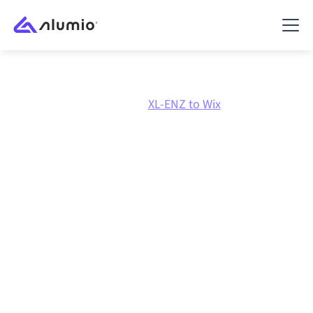
Marknadsplats
XL-ENZ
XL-ENZ to Wix
XL-ENZ
till
Wix
-
integration
Att koppla ihop XL-ENZ och Wix via en och samma
styrda integrationsplattform håller dina system
synkroniserade, din data konsistent och dina
arbetsflöden igång automatiskt, utan manuella
överlämningar, även när systemen förändras och