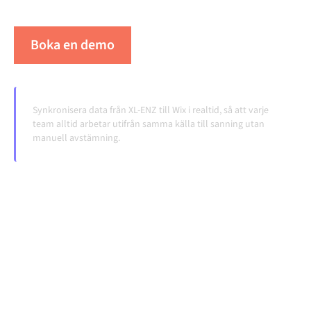
volymerna växer.
Boka en demo
Se Alumio i praktiken
Synkronisera data från XL-ENZ till Wix i realtid, så att varje
team alltid arbetar utifrån samma källa till sanning utan
manuell avstämning.