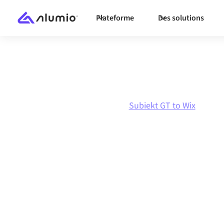
Plateforme
Des solutions
Marketplace
Subiekt GT
Subiekt GT to Wix
Intégration Sub
vers
Wix
Connecter Subiekt GT et Wix via une platefor