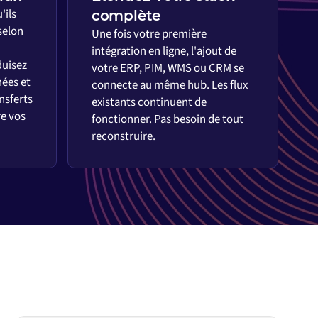
'ils
complète
selon
Une fois votre première
intégration en ligne, l'ajout de
duisez
votre ERP, PIM, WMS ou CRM se
nées et
connecte au même hub. Les flux
ansferts
existants continuent de
re vos
fonctionner. Pas besoin de tout
reconstruire.