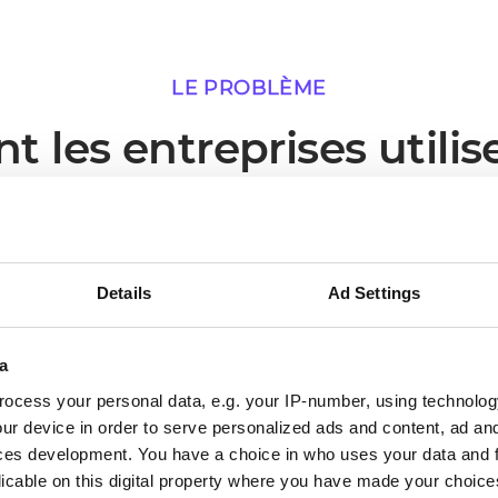
LE PROBLÈME
les entreprises utilis
intégration
ns lesquels une connexion en direct entre Subiekt GT 
opérationnelle la plus immédiate.
Details
Ad Settings
a
ocess your personal data, e.g. your IP-number, using technolog
02
ur device in order to serve personalized ads and content, ad a
ces development. You have a choice in who uses your data and 
licable on this digital property where you have made your choic