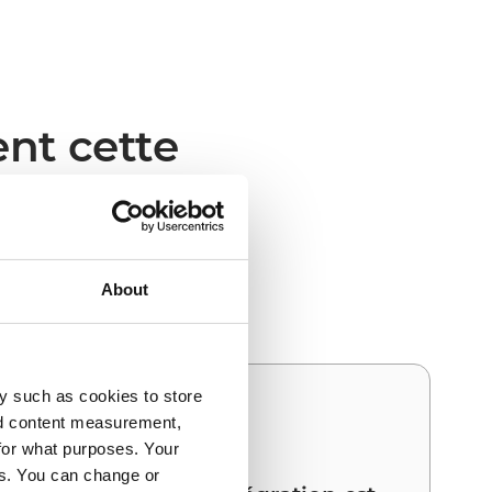
ent cette
et Wix génère la valeur
About
y such as cookies to store
03
nd content measurement,
for what purposes. Your
es. You can change or