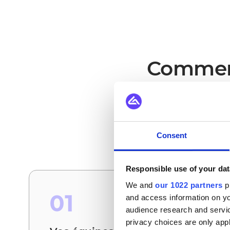
Comment 
Voici les scénarios da
Consent
Responsible use of your dat
We and
our 1022 partners
pr
01
and access information on yo
audience research and servi
privacy choices are only app