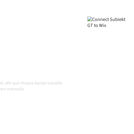
nnées cohérentes et vos
ent, sans transferts
 et que les volumes
 action
l, afin que chaque équipe travaille
ation manuelle.