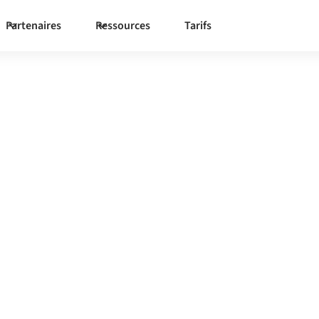
Partenaires
Ressources
Tarifs
iekt GT
me d'intégration centralement