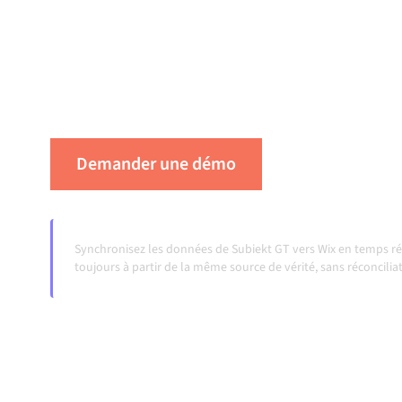
gérée maintient vos systèmes alignés, vos do
workflows en cours d'exécution automatiquem
manuels, même lorsque les systèmes évoluent
augmentent.
Demander une démo
Voir Alumio en
Synchronisez les données de Subiekt GT vers Wix en temps rée
toujours à partir de la même source de vérité, sans réconcili