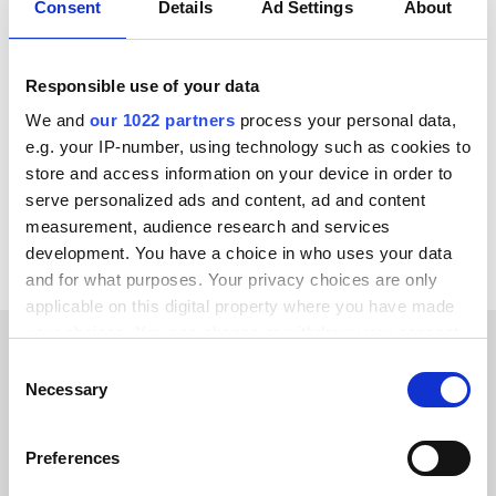
Consent
Details
Ad Settings
About
S'INTÈGRE ÉGALEMENT AVEC
Responsible use of your data
Trustpilot
Zoey
Weebly
Virto Commerce
We and
our 1022 partners
process your personal data,
Webflow
Wannafind
Unikum
TrueERP
e.g. your IP-number, using technology such as cookies to
store and access information on your device in order to
Voir toutes les intégrations Salesforce
serve personalized ads and content, ad and content
measurement, audience research and services
development. You have a choice in who uses your data
and for what purposes. Your privacy choices are only
applicable on this digital property where you have made
your choices. You can change or withdraw your consent
any time from the Cookie Declaration or by clicking on
Consent
TÉMOIGNAGES CLIENTS
the Privacy trigger icon.
Necessary
Selection
Find out what makes us a
If you allow, we would also like to:
Preferences
customer-favorite
Collect information about your geographical location