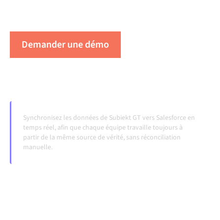
lorsque les systèmes évoluent et que les volumes
augmentent.
Demander une démo
Voir Alumio en action
Synchronisez les données de Subiekt GT vers Salesforce en
temps réel, afin que chaque équipe travaille toujours à
partir de la même source de vérité, sans réconciliation
manuelle.