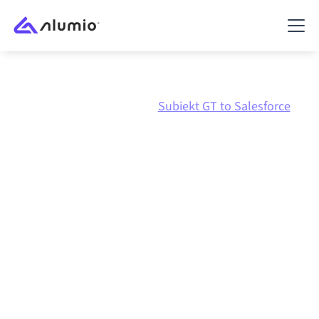
Marketplace
Subiekt GT
Subiekt GT to Salesforce
Intégration Subiekt GT
vers
Salesforce
Connecter Subiekt GT et Salesforce via une
plateforme d'intégration centralement gérée
maintient vos systèmes alignés, vos données
cohérentes et vos workflows en cours d'exécution
automatiquement, sans transferts manuels, même