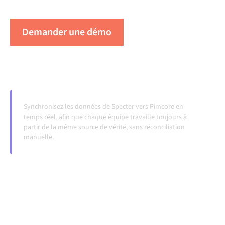
évoluent et que les volumes augmentent.
Demander une démo
Voir Alumio en action
Synchronisez les données de Specter vers Pimcore en
temps réel, afin que chaque équipe travaille toujours à
partir de la même source de vérité, sans réconciliation
manuelle.