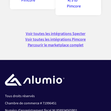
Voir toutes les intégrations Specter
Voir toutes les intégrations Pimcore
Parcourir le marketplace complet
Tous droits réservés
Chambre de commerce # 71996451
Numéro d'enregistrement fiscal NL858934565B01