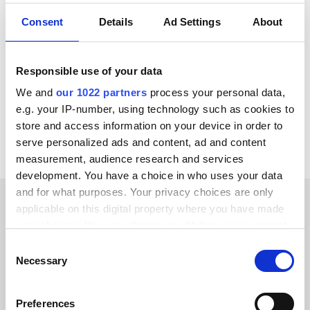
Consent
Details
Ad Settings
About
ChannelEngine
Virto Commerce
GS1
Zoho CRM
Salesforce
SAP ECC - R/3
OpenAI
Tweakwise
Responsible use of your data
We and
our 1022 partners
process your personal data,
Voir toutes les intégrations Pimcore
e.g. your IP-number, using technology such as cookies to
store and access information on your device in order to
serve personalized ads and content, ad and content
measurement, audience research and services
development. You have a choice in who uses your data
and for what purposes. Your privacy choices are only
applicable on this digital property where you have made
TÉMOIGNAGES CLIENTS
your choices. You can change or withdraw your consent
any time from the Cookie Declaration or by clicking on
Explore all the reviews from
Consent
the Privacy trigger icon.
Necessary
Selection
our clients
If you allow, we would also like to:
Preferences