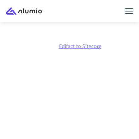
Marketplace
Edifact
Edifact to Sitecore
Intégration Edifact
vers
Sitecore
Connecter Edifact et Sitecore via une plateforme
d'intégration centralement gérée maintient vos
systèmes alignés, vos données cohérentes et vos
workflows en cours d'exécution automatiquement,
sans transferts manuels, même lorsque les systèmes