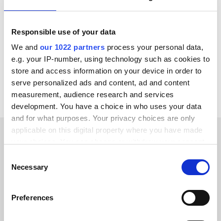
Microsoft Dynamics 365 F&O
SAP ECC - R/3
Bynder
Actemium
Occtoo
OpenAI
Responsible use of your data
Klarna
Adyen
We and
our 1022 partners
process your personal data,
e.g. your IP-number, using technology such as cookies to
Voir toutes les intégrations Sitecore
store and access information on your device in order to
serve personalized ads and content, ad and content
measurement, audience research and services
development. You have a choice in who uses your data
and for what purposes. Your privacy choices are only
applicable on this digital property where you have made
your choices. You can change or withdraw your consent
TÉMOIGNAGES CLIENTS
any time from the Cookie Declaration or by clicking on
Consent
the Privacy trigger icon.
Hear firsthand experiences
Necessary
Selection
from our clients
If you allow, we would also like to:
Preferences
Collect information about your geographical location
which can be accurate to within several meters