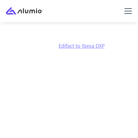
Marketplace
Edifact
Edifact to Ibexa DXP
Intégration Edifact
vers
Ibexa DXP
Connecter Edifact et Ibexa DXP via une plateforme
d'intégration centralement gérée maintient vos
systèmes alignés, vos données cohérentes et vos
workflows en cours d'exécution automatiquement,
sans transferts manuels, même lorsque les systèmes