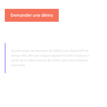
évoluent et que les volumes augmentent.
Demander une démo
Voir Alumio en action
Synchronisez les données de Edifact vers Ibexa DXP en
temps réel, afin que chaque équipe travaille toujours à
partir de la même source de vérité, sans réconciliation
manuelle.