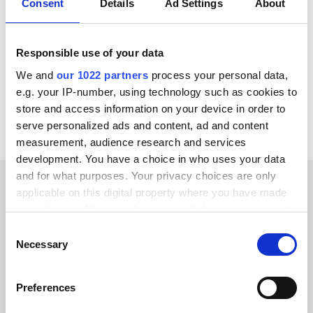
Consent
Details
Ad Settings
About
ChannelEngine
GS1
JSON
Edifact
X12
SPS Commerce
Ansi
AS2
Responsible use of your data
We and
our 1022 partners
process your personal data,
Voir toutes les intégrations Ibexa DXP
e.g. your IP-number, using technology such as cookies to
store and access information on your device in order to
serve personalized ads and content, ad and content
measurement, audience research and services
development. You have a choice in who uses your data
and for what purposes. Your privacy choices are only
applicable on this digital property where you have made
TÉMOIGNAGES CLIENTS
your choices. You can change or withdraw your consent
any time from the Cookie Declaration or by clicking on
Discover why our customers
Consent
the Privacy trigger icon.
Necessary
Selection
keep coming back
If you allow, we would also like to:
Preferences
Collect information about your geographical location
which can be accurate to within several meters