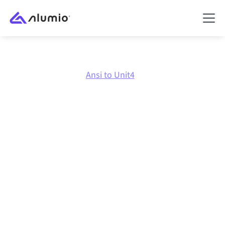
Marketplace
Ansi
Ansi to Unit4
Intégration Ansi
vers
Unit4 ERP
Connecter Ansi et Unit4 ERP via une plateforme
d'intégration centralement gérée maintient vos
systèmes alignés, vos données cohérentes et vos
workflows en cours d'exécution automatiquement,
sans transferts manuels, même lorsque les systèmes