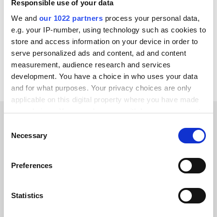
Responsible use of your data
Virto Commerce
GS1
DynamicWeb
Litium
We and
our 1022 partners
process your personal data,
Jetshop
OpenAI
Klarna
Adyen
e.g. your IP-number, using technology such as cookies to
store and access information on your device in order to
Voir toutes les intégrations Unit4 ERP
serve personalized ads and content, ad and content
measurement, audience research and services
development. You have a choice in who uses your data
and for what purposes. Your privacy choices are only
applicable on this digital property where you have made
your choices. You can change or withdraw your consent
any time from the Cookie Declaration or by clicking on
Consent
TÉMOIGNAGES CLIENTS
the Privacy trigger icon.
Necessary
Selection
Learn why our clients trust
If you allow, we would also like to:
Preferences
us
Collect information about your geographical location
which can be accurate to within several meters
Identify your device by actively scanning it for
Statistics
specific characteristics (fingerprinting)