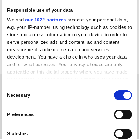
GS1
Microsoft Dynamics 365 F&O
SAP ECC - R/3
Responsible use of your data
Bynder
Actemium
Occtoo
OpenAI
We and
our 1022 partners
process your personal data,
Klarna
e.g. your IP-number, using technology such as cookies to
store and access information on your device in order to
Voir toutes les intégrations Cloudfy
serve personalized ads and content, ad and content
measurement, audience research and services
development. You have a choice in who uses your data
and for what purposes. Your privacy choices are only
applicable on this digital property where you have made
your choices. You can change or withdraw your consent
any time from the Cookie Declaration or by clicking on
Consent
TÉMOIGNAGES CLIENTS
the Privacy trigger icon.
Necessary
Selection
Find out why our clients love
If you allow, we would also like to:
Preferences
us
Collect information about your geographical location
which can be accurate to within several meters
Identify your device by actively scanning it for
Statistics