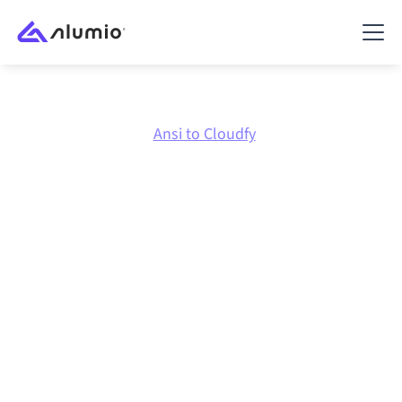
Marketplace
Ansi
Ansi to Cloudfy
Intégration Ansi
vers
Cloudfy
Connecter Ansi et Cloudfy via une plateforme
d'intégration centralement gérée maintient vos
systèmes alignés, vos données cohérentes et vos
workflows en cours d'exécution automatiquement,
sans transferts manuels, même lorsque les systèmes