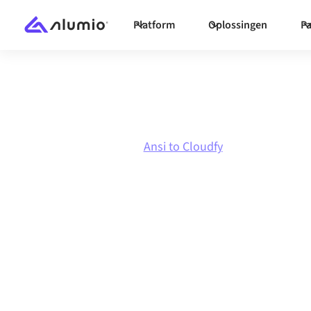
Platform
Oplossingen
Pa
Marketplace
Ansi
Ansi to Cloudfy
Ansi
naar
Cloud
integratie
Ansi en Cloudfy verbinden via één beheerd int