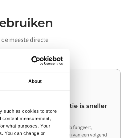
gebruiken
y de meeste directe
About
03
Je volgende integratie is sneller
y such as cookies to store
dan de eerste
nd content measurement,
for what purposes. Your
Omdat Alumio als centrale hub fungeert,
es. You can change or
hergebruik je bij het aansluiten van een volgend