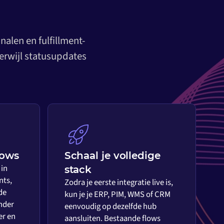
alen en fulfillment-
erwijl statusupdates
lows
Schaal je volledige
 in
stack
nts,
Zodra je eerste integratie live is,
de
kun je je ERP, PIM, WMS of CRM
nder
eenvoudig op dezelfde hub
er en
aansluiten. Bestaande flows