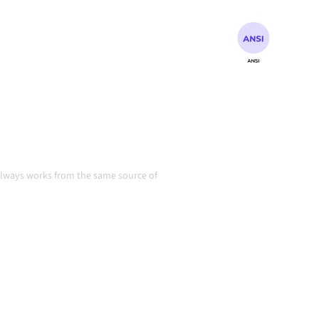
 data consistent is en je
handmatige overdrachten,
 groeien.
tie
 always works from the same source of