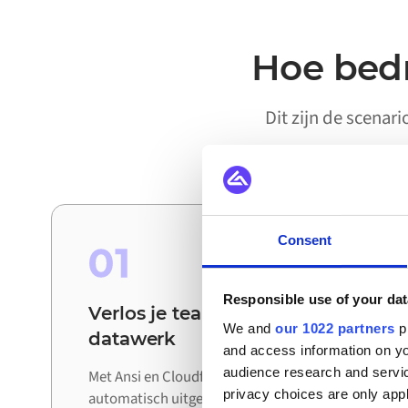
Hoe bedr
Dit zijn de scenar
Consent
01
Responsible use of your dat
Verlos je teams van handmatig
We and
our 1022 partners
pr
datawerk
and access information on yo
audience research and servi
Met Ansi en Cloudfy verbonden worden updates
privacy choices are only app
automatisch uitgewisseld tussen systemen. De