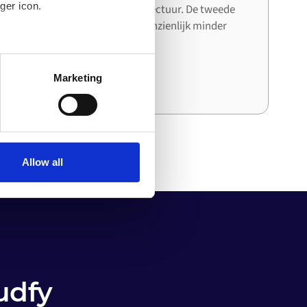
ger icon.
systeem de bestaande architectuur. De tweede
en derde integratie kosten aanzienlijk minder
tijd en moeite dan de eerste.
several meters
Marketing
ails section
.
o your computer. You can block
the functioning of the
 on the internet
Allow all
udfy