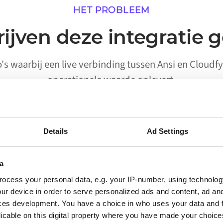
HET PROBLEEM
ijven deze integratie 
io's waarbij een live verbinding tussen Ansi en Cloudf
operationele waarde oplevert.
Details
Ad Settings
02
a
Processen die worden
ocess your personal data, e.g. your IP-number, using technolog
uitgevoerd zonder handmatige
ur device in order to serve personalized ads and content, ad a
activering
ces development. You have a choice in who uses your data and 
licable on this digital property where you have made your choic
Workflows waarvoor eerder een persoon nodig