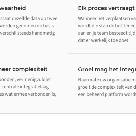
 waarheid
Elk proces vertraagt
estaat dezelfde data op twee
Wanneer het verplaatsen van
n worden genomen op basis
wordt die stap de bottleneck
verschil steeds handmatig
aan en je team besteedt tij
dat er werkelijk toe doet.
eer complexiteit
Groei mag het integr
rbonden, vermenigvuldigt
Naarmate uw organisatie me
 centrale integratielaag
groeit de complexiteit van d
lles wat ermee verbonden is,
een beheerd platform wordt 