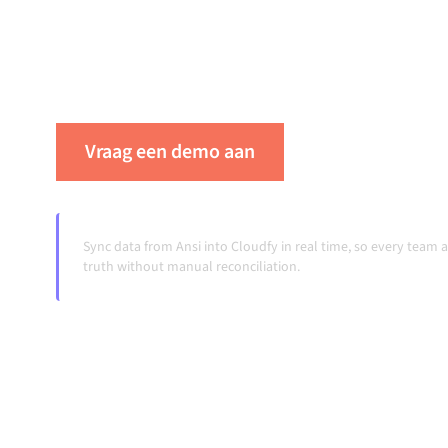
dat je systemen op elkaar afgestemd blijven, je
workflows automatisch doordraaien, zonder 
ook wanneer systemen veranderen en volumes
Vraag een demo aan
Zie Alumio in ac
Sync data from Ansi into Cloudfy in real time, so every team
truth without manual reconciliation.