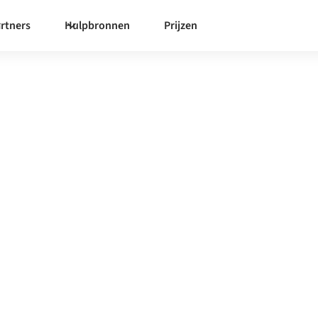
rtners
Hulpbronnen
Prijzen
fy
egratieplatform zorgt ervoor