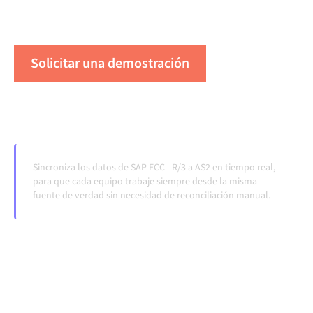
transferencias manuales, incluso cuando los sistemas
cambian y los volúmenes crecen.
Solicitar una demostración
Vea Alumio en acción
Sincroniza los datos de SAP ECC - R/3 a AS2 en tiempo real,
para que cada equipo trabaje siempre desde la misma
fuente de verdad sin necesidad de reconciliación manual.