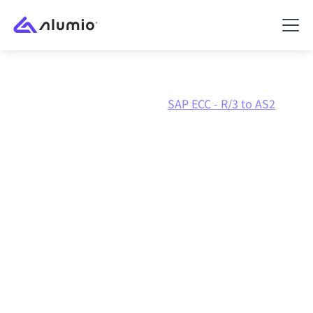
Marketplace
SAP ECC - R/3
SAP ECC - R/3 to AS2
Integración de
SAP ECC -
R/3
con
AS2
Conectar SAP ECC - R/3 y AS2 a través de una
plataforma de integración gestionada centralmente
mantiene tus sistemas alineados, tus datos
consistentes y tus flujos de trabajo en
funcionamiento de forma automática, sin