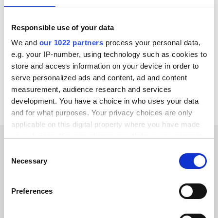
Zoho CRM
Wix
Salesforce
Amazon
Responsible use of your data
Microsoft Dynamics 365 F&O
SAP ECC - R/3
We and
our 1022 partners
process your personal data,
OpenAI
Garp
e.g. your IP-number, using technology such as cookies to
store and access information on your device in order to
Ver todas las integraciones de AS2
serve personalized ads and content, ad and content
measurement, audience research and services
development. You have a choice in who uses your data
and for what purposes. Your privacy choices are only
applicable on this digital property where you have made
your choices. You can change or withdraw your consent
any time from the Cookie Declaration or by clicking on
Consent
HISTORIAS DE CLIENTES
the Privacy trigger icon.
Necessary
Selection
Check out testimonials from
If you allow, we would also like to:
our delighted customers
Preferences
Collect information about your geographical location
which can be accurate to within several meters