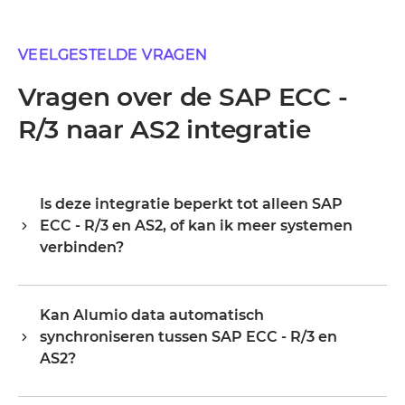
VEELGESTELDE VRAGEN
Vragen over de SAP ECC -
R/3 naar AS2 integratie
Is deze integratie beperkt tot alleen SAP
ECC - R/3 en AS2, of kan ik meer systemen
verbinden?
Alumio is een centrale integratiehub, dus SAP ECC - R/3
en AS2 zijn je startpunt, niet je grens. Zodra ze
Kan Alumio data automatisch
verbonden zijn, breid je hetzelfde platform uit naar je
synchroniseren tussen SAP ECC - R/3 en
ERP, PIM, WMS, CRM of een ander systeem in je
landschap, waarbij je bestaande configuratie
AS2?
hergebruikt in plaats van opnieuw te beginnen.
a. Alumio luistert naar events of wijzigingen in SAP ECC -
Organisaties starten doorgaans met één of twee