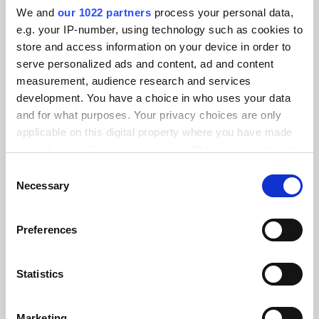
We and
our 1022 partners
process your personal data,
KLANTVERHALEN
e.g. your IP-number, using technology such as cookies to
Lees de getuigenissen van
store and access information on your device in order to
serve personalized ads and content, ad and content
onze tevreden klanten
measurement, audience research and services
development. You have a choice in who uses your data
and for what purposes. Your privacy choices are only
applicable on this digital property where you have made
your choices. You can change or withdraw your consent
Alumio gaf ons voor het eerst controle
any time from the Cookie Declaration or by clicking on
Consent
over onze gegevens. We weten
the Privacy trigger icon.
Necessary
Selection
eindelijk waar alles naartoe gaat en
If you allow, we would also like to:
kunnen het op verschillende systemen
Preferences
hergebruiken in plaats van integraties
Collect information about your geographical location
which can be accurate to within several meters
helemaal opnieuw op te bouwen.”
Identify your device by actively scanning it for
Statistics
specific characteristics (fingerprinting)
Martin Kousgaard
Find out more about how your personal data is processed
IT-systeemtechnicus, Selfmade
Marketing