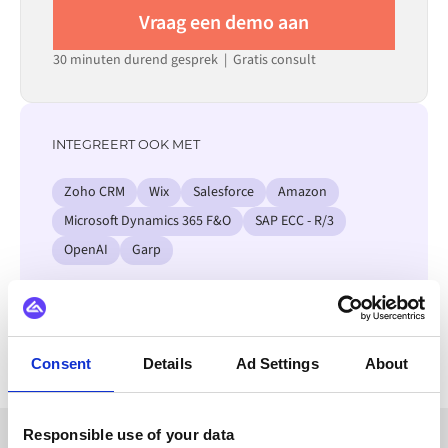
Vraag een demo aan
30 minuten durend gesprek | Gratis consult
INTEGREERT OOK MET
Zoho CRM
Wix
Salesforce
Amazon
Microsoft Dynamics 365 F&O
SAP ECC - R/3
OpenAI
Garp
Bekijk alle AS2 integraties
Consent
Details
Ad Settings
About
Responsible use of your data