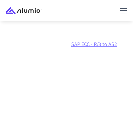
Marketplace
SAP ECC - R/3
SAP ECC - R/3 to AS2
SAP ECC - R/3
naar
AS2
integratie
SAP ECC - R/3 en AS2 verbinden via één beheerd
integratieplatform zorgt ervoor dat je systemen op
elkaar afgestemd blijven, je data consistent is en je
workflows automatisch doordraaien, zonder
handmatige overdrachten, ook wanneer systemen