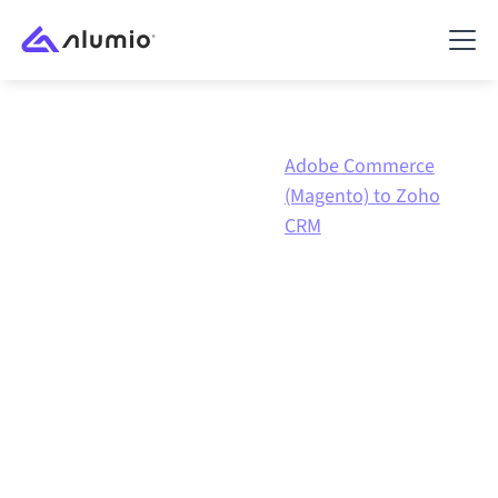
Adobe
Adobe Commerce
Marketplace
Commerce
(Magento) to Zoho
(Magento)
CRM
Integración de
Adobe
Commerce (Magento)
con
Zoho CRM
Conectar Adobe Commerce (Magento) y Zoho CRM a
través de una plataforma de integración gestionada