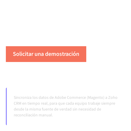
centralmente mantiene tus sistemas alineados, tus
datos consistentes y tus flujos de trabajo en
funcionamiento de forma automática, sin
transferencias manuales, incluso cuando los sistemas
cambian y los volúmenes crecen.
Solicitar una demostración
Vea Alumio en acción
Sincroniza los datos de Adobe Commerce (Magento) a Zoho
CRM en tiempo real, para que cada equipo trabaje siempre
desde la misma fuente de verdad sin necesidad de
reconciliación manual.