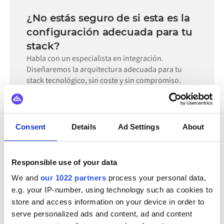
semanas, no en meses, dependiendo de la complejidad
disponible cuando la configuración por sí sola no puede
del mapeo de datos, el número de flujos requeridos y tu
cumplir con los requisitos.
¿No estás seguro de si esta es la
proceso de revisión interna. En el marketplace de Alumio
configuración adecuada para tu
hay conectores preconfigurados para muchos sistemas,
stack?
lo que reduce significativamente el tiempo de
configuración.
Habla con un especialista en integración.
Diseñaremos la arquitectura adecuada para tu
stack tecnológico, sin coste y sin compromiso.
Solicitar una demo
Llamada de 30 minutos | Consulta gratuita
Consent
Details
Ad Settings
About
TAMBIÉN SE INTEGRA CON
Responsible use of your data
We and
our 1022 partners
process your personal data,
Virto Commerce
Trustpilot
Zoey
Weebly
e.g. your IP-number, using technology such as cookies to
Unikum
Webflow
Starweb
Wannafind
store and access information on your device in order to
serve personalized ads and content, ad and content
Ver todas las integraciones de Zoho CRM