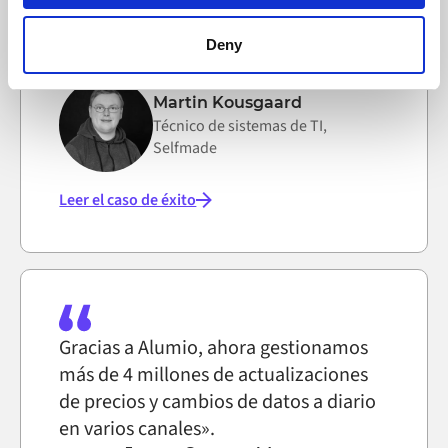
en todos los sistemas en lugar de
browser settings accordingly. This could affect the
reconstruir las integraciones desde
functioning of the website, however. We also use third-
Deny
cero».
party ad networks for advertising certain Alumio services
on the internet
Martin Kousgaard
Técnico de sistemas de TI,
Selfmade
Leer el caso de éxito
Gracias a Alumio, ahora gestionamos
más de 4 millones de actualizaciones
de precios y cambios de datos a diario
en varios canales».