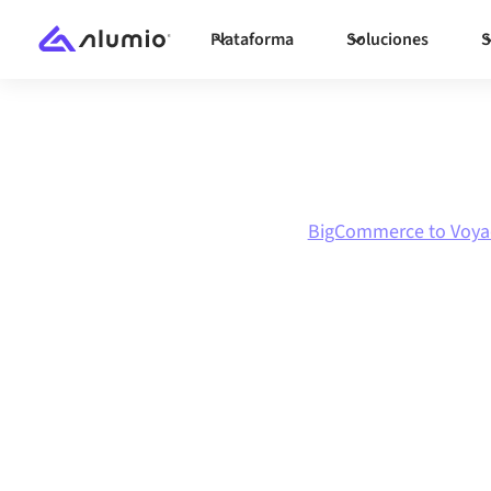
Plataforma
Soluciones
S
Marketplace
BigCommerce
BigCommerce to Voy
Integración de
BigCommerce
Voyado