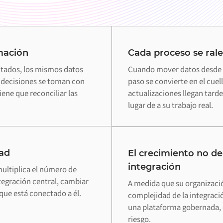
mación
Cada proceso se rale
ados, los mismos datos
Cuando mover datos desde 
s decisiones se toman con
paso se convierte en el cuell
ene que reconciliar las
actualizaciones llegan tard
lugar de a su trabajo real.
ad
El crecimiento no de
integración
ultiplica el número de
tegración central, cambiar
A medida que su organizaci
que está conectado a él.
complejidad de la integraci
una plataforma gobernada, 
riesgo.