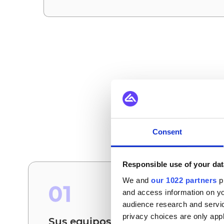
Cómo ut
Estos son los escena
Consent
Responsible use of your dat
We and
our 1022 partners
pr
01
and access information on yo
audience research and servi
privacy choices are only app
Sus equipos dejan de conciliar