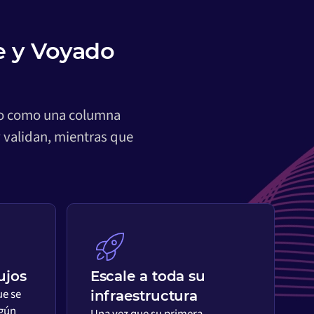
 y Voyado
nto como una columna
 validan, mientras que
ujos
Escale a toda su
ue se
infraestructura
egún
Una vez que su primera