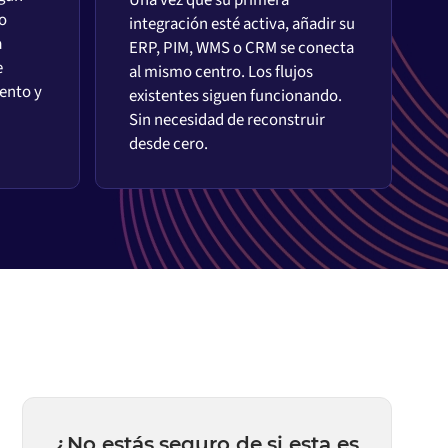
o
integración esté activa, añadir su
a
ERP, PIM, WMS o CRM se conecta
e
al mismo centro. Los flujos
ento y
existentes siguen funcionando.
Sin necesidad de reconstruir
desde cero.
¿No estás seguro de si esta es