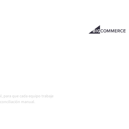
una plataforma de
 tus sistemas alineados, tus
 funcionamiento de forma
uso cuando los sistemas
io en acción
l, para que cada equipo trabaje
conciliación manual.