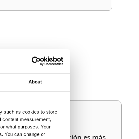
egración
ce y Voyado ofrece el
About
y such as cookies to store
03
nd content measurement,
for what purposes. Your
es. You can change or
Su próxima integración es más