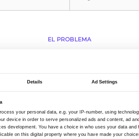
EL PROBLEMA
ilizan las empresas esta int
rios en los que una conexión activa entre BigCommer
valor operativo más inmediato.
Details
Ad Settings
a
ocess your personal data, e.g. your IP-number, using technolog
02
ur device in order to serve personalized ads and content, ad a
ces development. You have a choice in who uses your data and 
licable on this digital property where you have made your choic
Los procesos se ejecutan sin