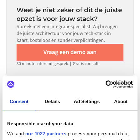
datamapping, het aantal vereiste flows en je interne
Weet je niet zeker of dit de juiste
beoordelingsproces. Voor veel systemen zijn er kant-en-
opzet is voor jouw stack?
klare connectoren beschikbaar in de Alumio
Spreek met een integratiespecialist. Wij brengen
marketplace, wat de insteltijd aanzienlijk verkort.
de juiste architectuur voor jouw tech-stack in
kaart, kosteloos en zonder verplichtingen.
Vraag een demo aan
30 minuten durend gesprek | Gratis consult
INTEGREERT OOK MET
Consent
Details
Ad Settings
About
WooCommerce
VTEX
Sylius
Starweb
Square online
Zoey
Wix
Weebly
Responsible use of your data
Bekijk alle Voyado integraties
We and
our 1022 partners
process your personal data,