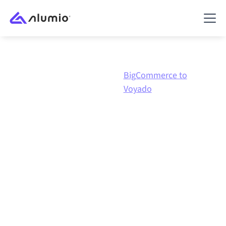
BigCommerce to
Marketplace
BigCommerce
Voyado
BigCommerce
naar
Voyado
integratie
BigCommerce en Voyado verbinden via één beheerd
integratieplatform zorgt ervoor dat je systemen op
elkaar afgestemd blijven, je data consistent is en je
workflows automatisch doordraaien, zonder