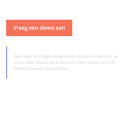
handmatige overdrachten, ook wanneer systemen
veranderen en volumes groeien.
Vraag een demo aan
Zie Alumio in actie
Sync data from BigCommerce into Voyado in real time, so
every team always works from the same source of truth
without manual reconciliation.