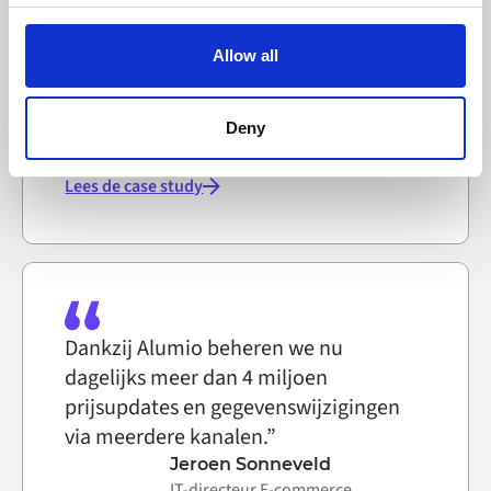
hergebruiken in plaats van integraties
Alumio uses cookies on its website. A cookie is a small
helemaal opnieuw op te bouwen.”
text file that a web browser saves to your computer. You
Allow all
can block the use of cookies generally by changing your
Martin Kousgaard
browser settings accordingly. This could affect the
IT-systeemtechnicus, Selfmade
functioning of the website, however. We also use third-
Deny
party ad networks for advertising certain Alumio services
on the internet
Lees de case study
Dankzij Alumio beheren we nu
dagelijks meer dan 4 miljoen
prijsupdates en gegevenswijzigingen
via meerdere kanalen.”
Jeroen Sonneveld
IT-directeur E-commerce