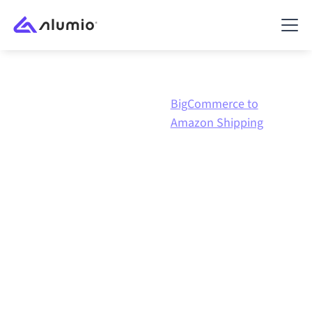
BigCommerce to
Marketplace
BigCommerce
Amazon Shipping
BigCommerce
naar
Amazon Shipping
integratie
BigCommerce en Amazon Shipping verbinden via één
beheerd integratieplatform zorgt ervoor dat je
systemen op elkaar afgestemd blijven, je data