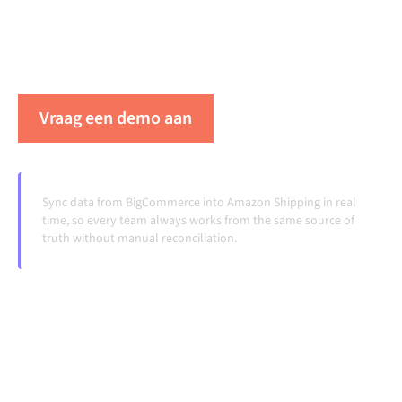
consistent is en je workflows automatisch
doordraaien, zonder handmatige overdrachten, ook
wanneer systemen veranderen en volumes groeien.
Vraag een demo aan
Zie Alumio in actie
Sync data from BigCommerce into Amazon Shipping in real
time, so every team always works from the same source of
truth without manual reconciliation.