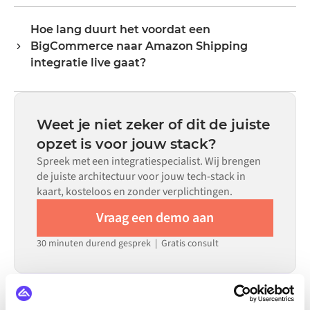
Nee. Alumio is een config-first platform. Als er voor beide
Alumio handelt alle veldmapping af, zodat data aankomt
systemen kant-en-klare connectoren in de Alumio
in het formaat dat elk systeem verwacht.
Hoe lang duurt het voordat een
marketplace bestaan, configureer je de integratie via een
BigCommerce naar Amazon Shipping
visuele interface zonder aangepaste code te schrijven,
inclusief veldmapping, triggerlogica en foutafhandeling.
integratie live gaat?
Aangepaste code is beschikbaar voor situaties waarin
De meeste integraties zijn binnen weken in plaats van
configuratie alleen niet aan de vereisten voldoet.
maanden live, afhankelijk van de complexiteit van de
datamapping, het aantal vereiste flows en je interne
Weet je niet zeker of dit de juiste
beoordelingsproces. Voor veel systemen zijn er kant-en-
opzet is voor jouw stack?
klare connectoren beschikbaar in de Alumio
Spreek met een integratiespecialist. Wij brengen
marketplace, wat de insteltijd aanzienlijk verkort.
de juiste architectuur voor jouw tech-stack in
kaart, kosteloos en zonder verplichtingen.
Vraag een demo aan
30 minuten durend gesprek | Gratis consult
INTEGREERT OOK MET