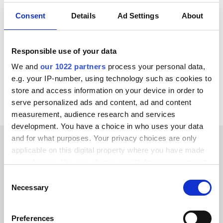
Consent
Details
Ad Settings
About
Virto Commerce
Zoey
XL-ENZ
WooCommerce
WordPress
Weebly
Selldone
SAP
Responsible use of your data
We and
our 1022 partners
process your personal data,
Bekijk alle Amazon Shipping integraties
e.g. your IP-number, using technology such as cookies to
store and access information on your device in order to
serve personalized ads and content, ad and content
measurement, audience research and services
development. You have a choice in who uses your data
and for what purposes. Your privacy choices are only
applicable on this digital property where you have made
KLANTVERHALEN
your choices. You can change or withdraw your consent
any time from the Cookie Declaration or by clicking on
Ontdek waarom onze
Consent
the Privacy trigger icon.
Necessary
Selection
klanten steeds weer
If you allow, we would also like to:
terugkomen
Preferences