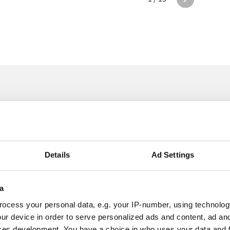
ijk Alumio in a
Details
Ad Settings
Elektronica
a
Fairphone
ocess your personal data, e.g. your IP-number, using technolog
ur device in order to serve personalized ads and content, ad a
en
Fairphone in staat stellen de controle over hun
D
ces development. You have a choice in who uses your data and 