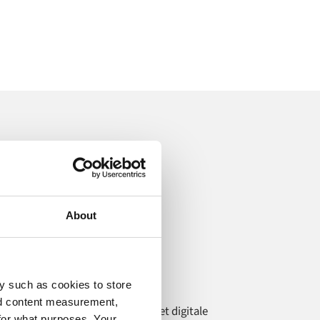
ctie
About
Outdoorproducten
Obelink
y such as cookies to store
nd content measurement,
e groei van Obelink versterken met digitale
for what purposes. Your