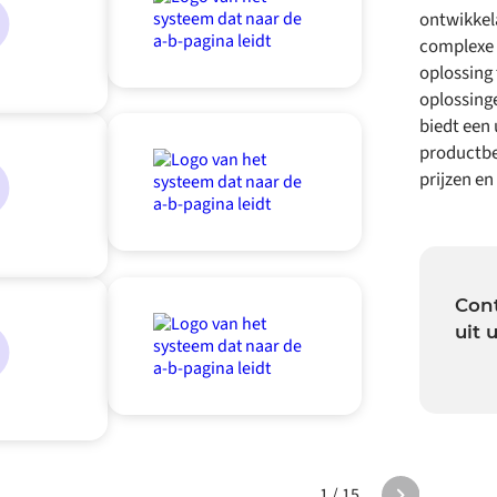
ontwikkel
complexe B
oplossing 
oplossing
biedt een 
productbe
prijzen e
Cont
uit
1 / 15