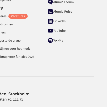
Alumio Forum
ijf
Alumio Pulse
ières
Vacatures
LinkedIn
pbronnen
YouTube
ners
Spotify
gestelde vragen
tlijnen voor het merk
dmap voor functies 2026
en, Stockholm
atan 7c, 111 75