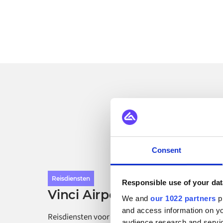
Bek
Consent
Reisdiensten
Responsible use of your dat
Vinci Airports
We and
our 1022 partners
pr
and access information on yo
Reisdiensten voor Vinci Airports naadloos integrer
audience research and servi