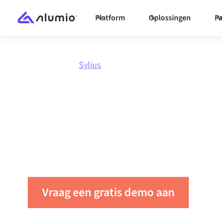
Platform
Oplossingen
Pa
Marktplaats
Sylius
Integreer
Sylius
Koppel Sylius met elke applicatie om data te 
automatiseren en de productiviteit binnen uw 
Vraag een gratis demo aan
Neem