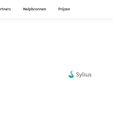
rtners
Hulpbronnen
Prijzen
met alles
synchroniseren, workflows te
organisatie te verhogen.
 contact op