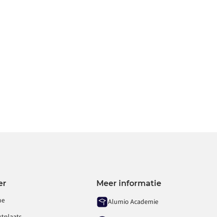
de kan komen, kunt u
neem contact met ons
.
er
Meer informatie
me
Alumio Academie
ktplaats