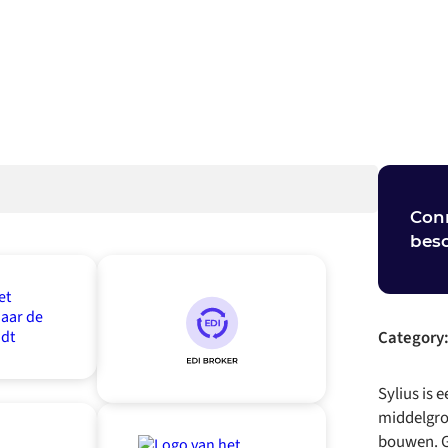
Conn
besc
Category
Sylius is
middelgro
bouwen. G