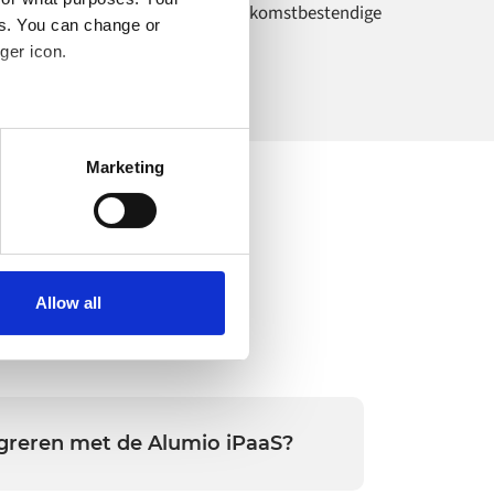
ransformatie door middel van toekomstbestendige
es. You can change or
ntegraties.
ger icon.
several meters
Marketing
ails section
.
o your computer. You can block
the functioning of the
n
 on the internet
Allow all
egreren met de Alumio iPaaS?
 vrijwel alles integreren: