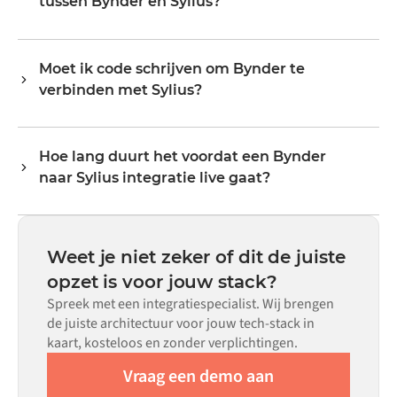
tussen Bynder en Sylius?
exacte veldmapping en triggerlogica via een visuele
evenredig meegroeien.
interface, zonder aangepaste code te schrijven.
De data-objecten die gesynchroniseerd kunnen worden,
hangen af van wat elk systeem via zijn API blootstelt.
Moet ik code schrijven om Bynder te
Veelvoorkomende flows omvatten records zoals
verbinden met Sylius?
bestellingen, producten, klanten, voorraadniveaus,
prijzen en statusupdates. De transformatorlogica van
Nee. Alumio is een config-first platform. Als er voor beide
Alumio handelt alle veldmapping af, zodat data aankomt
systemen kant-en-klare connectoren in de Alumio
in het formaat dat elk systeem verwacht.
Hoe lang duurt het voordat een Bynder
marketplace bestaan, configureer je de integratie via een
naar Sylius integratie live gaat?
visuele interface zonder aangepaste code te schrijven,
inclusief veldmapping, triggerlogica en foutafhandeling.
De meeste integraties zijn binnen weken in plaats van
Aangepaste code is beschikbaar voor situaties waarin
maanden live, afhankelijk van de complexiteit van de
configuratie alleen niet aan de vereisten voldoet.
datamapping, het aantal vereiste flows en je interne
Weet je niet zeker of dit de juiste
beoordelingsproces. Voor veel systemen zijn er kant-en-
opzet is voor jouw stack?
klare connectoren beschikbaar in de Alumio
Spreek met een integratiespecialist. Wij brengen
marketplace, wat de insteltijd aanzienlijk verkort.
de juiste architectuur voor jouw tech-stack in
kaart, kosteloos en zonder verplichtingen.
Vraag een demo aan