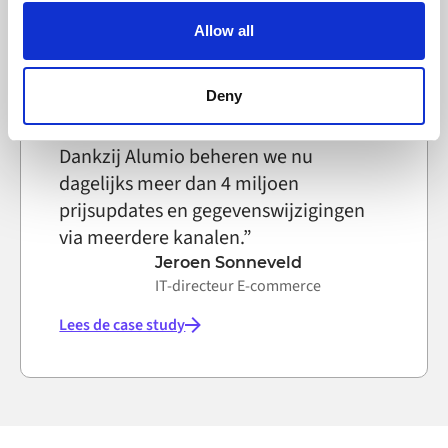
Lees de case study
text file that a web browser saves to your computer. You
Allow all
can block the use of cookies generally by changing your
browser settings accordingly. This could affect the
functioning of the website, however. We also use third-
Deny
party ad networks for advertising certain Alumio services
on the internet
Dankzij Alumio beheren we nu
dagelijks meer dan 4 miljoen
prijsupdates en gegevenswijzigingen
via meerdere kanalen.”
Jeroen Sonneveld
IT-directeur E-commerce
Lees de case study