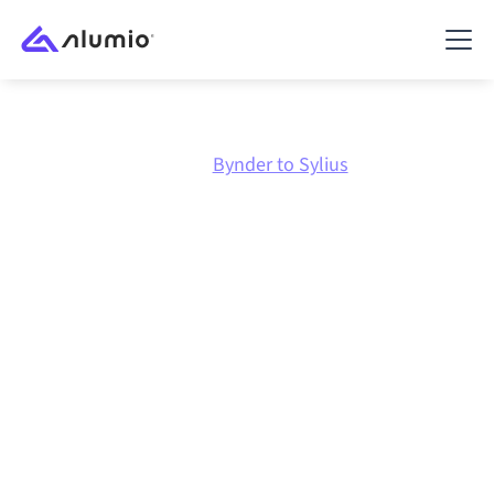
Marketplace
Bynder
Bynder to Sylius
Bynder
naar
Sylius
integratie
Bynder en Sylius verbinden via één beheerd
integratieplatform zorgt ervoor dat je systemen op
elkaar afgestemd blijven, je data consistent is en je
workflows automatisch doordraaien, zonder
handmatige overdrachten, ook wanneer systemen