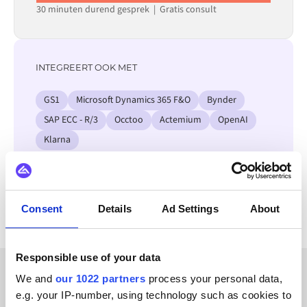
30 minuten durend gesprek | Gratis consult
INTEGREERT OOK MET
GS1
Microsoft Dynamics 365 F&O
Bynder
SAP ECC - R/3
Occtoo
Actemium
OpenAI
Klarna
Bekijk alle Sylius integraties
Consent
Details
Ad Settings
About
Responsible use of your data
We and
our 1022 partners
process your personal data,
KLANTVERHALEN
e.g. your IP-number, using technology such as cookies to