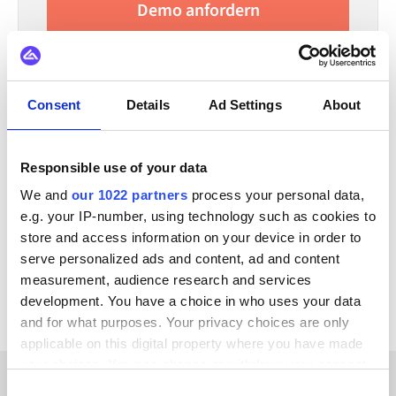
Demo anfordern
30-minütiges Gespräch | Kostenlose Beratung
Consent
Details
Ad Settings
About
INTEGRIERBAR MIT
Virto Commerce
Zoey
XL-ENZ
Responsible use of your data
WooCommerce
WordPress
Weebly
We and
our 1022 partners
process your personal data,
Selldone
SAP
e.g. your IP-number, using technology such as cookies to
store and access information on your device in order to
Alle Amazon Shipping Integrationen ansehen
serve personalized ads and content, ad and content
measurement, audience research and services
development. You have a choice in who uses your data
and for what purposes. Your privacy choices are only
applicable on this digital property where you have made
your choices. You can change or withdraw your consent
any time from the Cookie Declaration or by clicking on
Consent