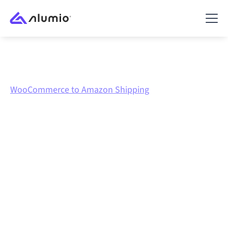
Marktplatz
WooCommerce
WooCommerce to Amazon Shipping
WooCommerce
zu
Amazon Shipping
Integration
WooCommerce und Amazon Shipping über eine
zentral verwaltete Integrationsplattform zu verbinden
hält deine Systeme aufeinander abgestimmt, deine