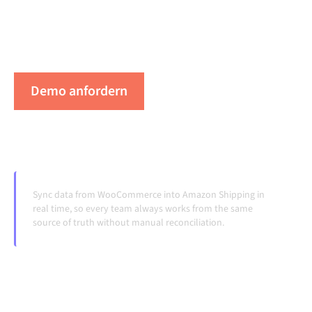
Daten konsistent und deine Workflows automatisch
am Laufen, ohne manuelle Übergaben, auch wenn
sich Systeme ändern und Volumina wachsen.
Demo anfordern
Erleben Sie Alumio in Aktion
Sync data from WooCommerce into Amazon Shipping in
real time, so every team always works from the same
source of truth without manual reconciliation.