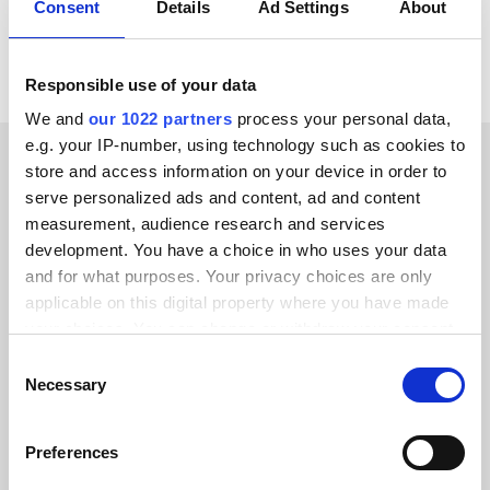
Alle Voyado Integrationen ansehen
Consent
Details
Ad Settings
About
Responsible use of your data
We and
our 1022 partners
process your personal data,
e.g. your IP-number, using technology such as cookies to
store and access information on your device in order to
ERFOLGSGESCHICHTEN UNSERER KUNDEN
serve personalized ads and content, ad and content
measurement, audience research and services
Erfahren Sie, warum unsere
development. You have a choice in who uses your data
Kunden uns
and for what purposes. Your privacy choices are only
applicable on this digital property where you have made
weiterempfehlen
your choices. You can change or withdraw your consent
any time from the Cookie Declaration or by clicking on
Consent
the Privacy trigger icon.
Necessary
Selection
If you allow, we would also like to:
Alumio gab uns zum ersten Mal die
Preferences
Collect information about your geographical location
Kontrolle über unsere Daten. Endlich