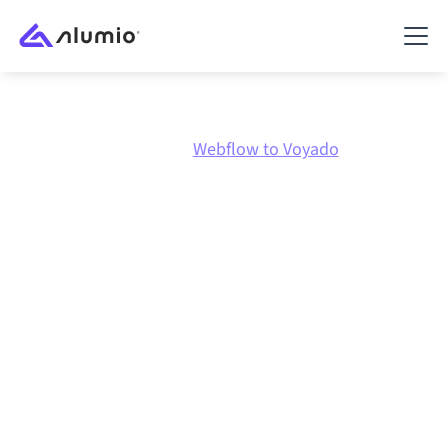
Marktplatz
Webflow
Webflow to Voyado
Webflow
zu
Voyado
Integration
Webflow und Voyado über eine zentral verwaltete
Integrationsplattform zu verbinden hält deine
Systeme aufeinander abgestimmt, deine Daten
konsistent und deine Workflows automatisch am
Laufen, ohne manuelle Übergaben, auch wenn sich