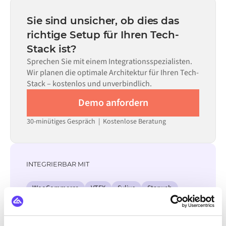
statt Monaten einsatzbereit, abhängig von der
Code kann dort eingesetzt werden, wo die Konfiguration
Komplexität des Data Mappings, der Anzahl der
Sie sind unsicher, ob dies das
allein nicht ausreicht.
erforderlichen Datenflüsse und Ihrem internen
richtige Setup für Ihren Tech-
Prüfprozess. Vorgefertigte Konnektoren für viele
Stack ist?
Systeme sind im Alumio Marketplace verfügbar, was die
Einrichtungszeit erheblich verkürzt.
Sprechen Sie mit einem Integrationsspezialisten.
Wir planen die optimale Architektur für Ihren Tech-
Stack – kostenlos und unverbindlich.
Demo anfordern
30-minütiges Gespräch | Kostenlose Beratung
INTEGRIERBAR MIT
WooCommerce
VTEX
Sylius
Starweb
Square online
Zoey
Wix
Weebly