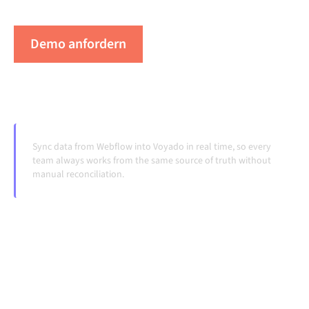
Systeme ändern und Volumina wachsen.
Demo anfordern
Erleben Sie Alumio in Aktion
Sync data from Webflow into Voyado in real time, so every
team always works from the same source of truth without
manual reconciliation.