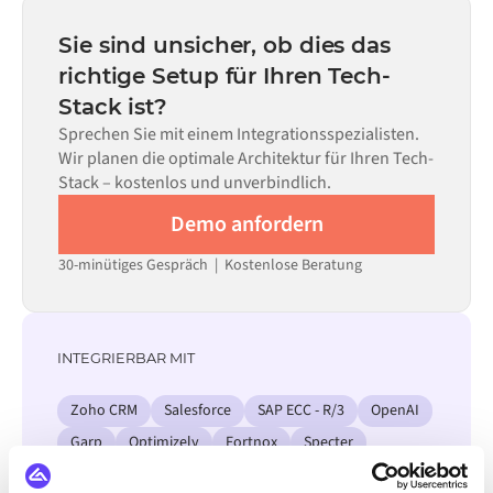
statt Monaten einsatzbereit, abhängig von der
Code kann dort eingesetzt werden, wo die Konfiguration
Komplexität des Data Mappings, der Anzahl der
Sie sind unsicher, ob dies das
allein nicht ausreicht.
erforderlichen Datenflüsse und Ihrem internen
richtige Setup für Ihren Tech-
Prüfprozess. Vorgefertigte Konnektoren für viele
Stack ist?
Systeme sind im Alumio Marketplace verfügbar, was die
Einrichtungszeit erheblich verkürzt.
Sprechen Sie mit einem Integrationsspezialisten.
Wir planen die optimale Architektur für Ihren Tech-
Stack – kostenlos und unverbindlich.
Demo anfordern
30-minütiges Gespräch | Kostenlose Beratung
INTEGRIERBAR MIT
Zoho CRM
Salesforce
SAP ECC - R/3
OpenAI
Garp
Optimizely
Fortnox
Specter