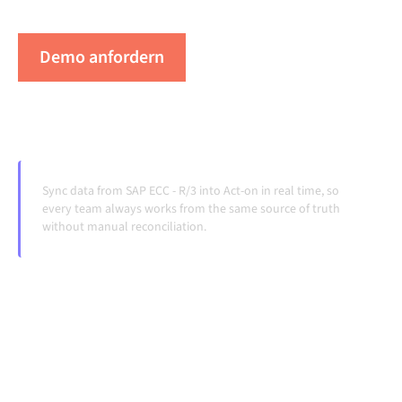
Systeme ändern und Volumina wachsen.
Demo anfordern
Erleben Sie Alumio in Aktion
Sync data from SAP ECC - R/3 into Act-on in real time, so
every team always works from the same source of truth
without manual reconciliation.