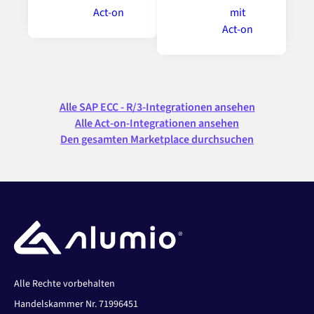
Alle SAP ECC - R/3-Integrationen ansehen
Alle Act-on-Integrationen ansehen
Den gesamten Marketplace durchsuchen
Alle Rechte vorbehalten
Handelskammer Nr. 71996451