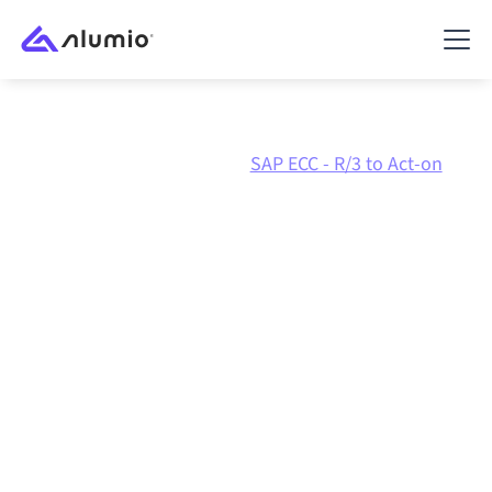
Marktplatz
SAP ECC - R/3
SAP ECC - R/3 to Act-on
SAP ECC - R/3
zu
Act-on
Integration
SAP ECC - R/3 und Act-on über eine zentral verwaltete
Integrationsplattform zu verbinden hält deine
Systeme aufeinander abgestimmt, deine Daten
konsistent und deine Workflows automatisch am
Laufen, ohne manuelle Übergaben, auch wenn sich