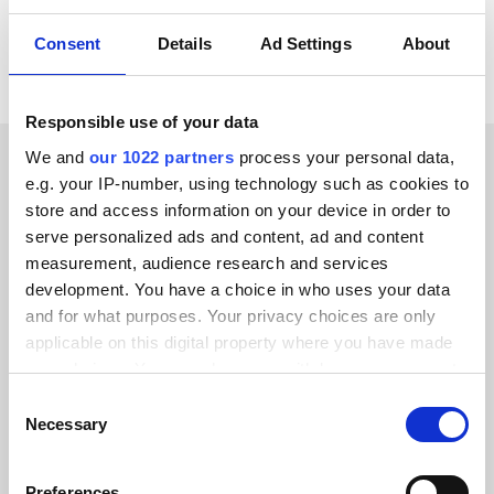
Alle Act-on Integrationen ansehen
Consent
Details
Ad Settings
About
Responsible use of your data
We and
our 1022 partners
process your personal data,
e.g. your IP-number, using technology such as cookies to
ERFOLGSGESCHICHTEN UNSERER KUNDEN
store and access information on your device in order to
Hören Sie, was unsere
serve personalized ads and content, ad and content
measurement, audience research and services
zufriedenen Kunden sagen
development. You have a choice in who uses your data
and for what purposes. Your privacy choices are only
applicable on this digital property where you have made
your choices. You can change or withdraw your consent
any time from the Cookie Declaration or by clicking on
Consent
Alumio gab uns zum ersten Mal die
the Privacy trigger icon.
Necessary
Selection
Kontrolle über unsere Daten. Endlich
If you allow, we would also like to:
wissen wir, wo alles hingehört, und
Preferences