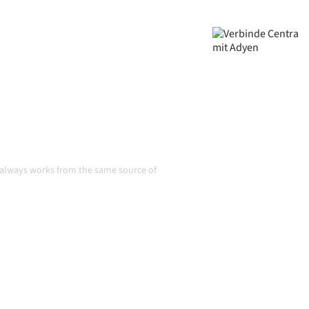
gestimmt, deine Daten
 am Laufen, ohne manuelle
und Volumina wachsen.
in Aktion
m always works from the same source of