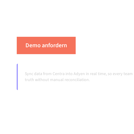
verbinden hält deine Systeme aufeinander ab
konsistent und deine Workflows automatisch
Übergaben, auch wenn sich Systeme ändern 
Demo anfordern
Erleben Sie Alumio 
Sync data from Centra into Adyen in real time, so every tea
truth without manual reconciliation.