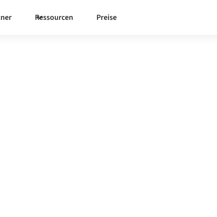
tner
Ressourcen
Preise
n
 Integrationsplattform zu