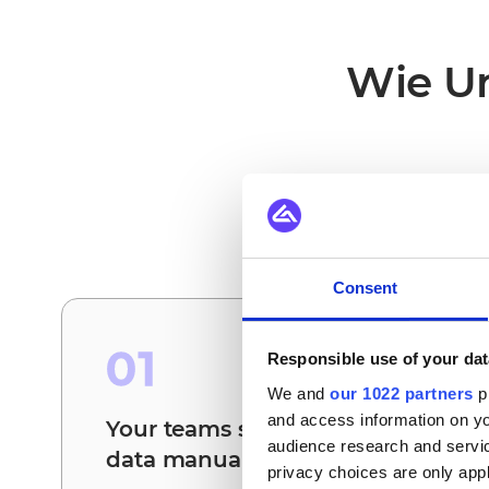
Wie Un
Das sind die Sze
Consent
01
Responsible use of your dat
We and
our 1022 partners
pr
and access information on yo
Your teams stop reconciling
audience research and servi
data manually
privacy choices are only app