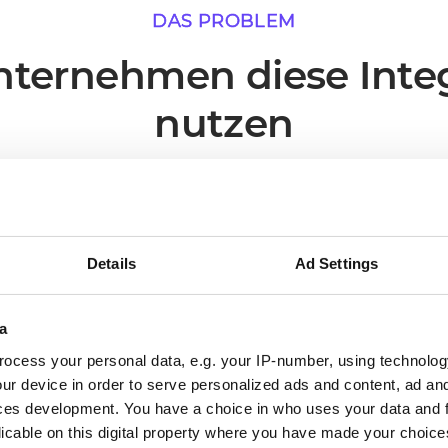
DAS PROBLEM
ternehmen diese Inte
nutzen
narien, in denen eine Live-Verbindung zwischen Cen
unmittelbarsten operativen Mehrwert liefert.
Details
Ad Settings
02
a
ocess your personal data, e.g. your IP-number, using technolog
ur device in order to serve personalized ads and content, ad a
Processes run without someone
ces development. You have a choice in who uses your data and 
triggering them
licable on this digital property where you have made your choic