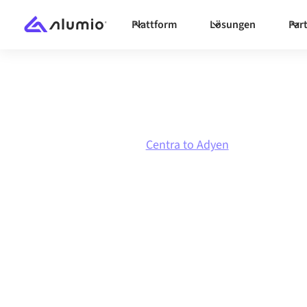
Plattform
Lösungen
Par
Marktplatz
Centra
Centra to Adyen
Centra
zu
Adye
Integration
Centra und Adyen über eine zentral verwaltete