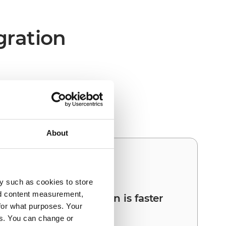
gration
tra und Adyen den
About
03
y such as cookies to store
nd content measurement,
Your next integration is faster
for what purposes. Your
than the first
es. You can change or