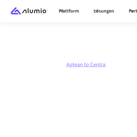
Plattform
Lösungen
Par
Marktplatz
Aptean
Aptean to Centra
Aptean
zu
Cent
Integration
Aptean und Centra über eine zentral verwaltet