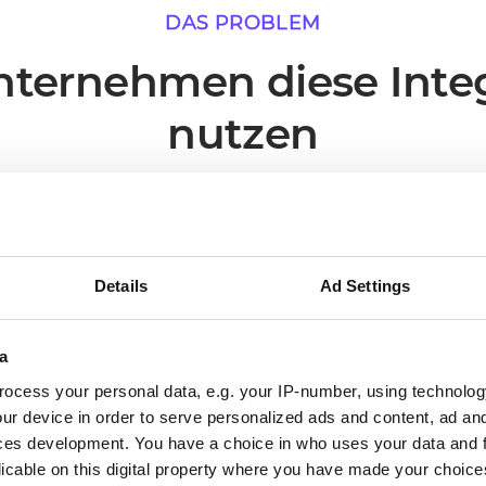
DAS PROBLEM
ternehmen diese Inte
nutzen
narien, in denen eine Live-Verbindung zwischen Apte
unmittelbarsten operativen Mehrwert liefert.
Details
Ad Settings
02
a
ocess your personal data, e.g. your IP-number, using technolog
ur device in order to serve personalized ads and content, ad a
Processes run without someone
ces development. You have a choice in who uses your data and 
triggering them
licable on this digital property where you have made your choic