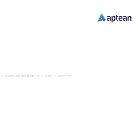
gestimmt, deine Daten
 am Laufen, ohne manuelle
und Volumina wachsen.
in Aktion
am always works from the same source of