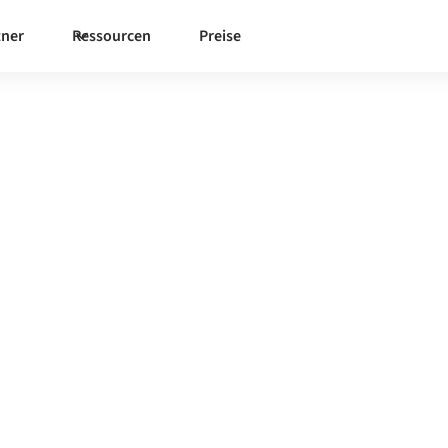
tner
Ressourcen
Preise
ra
e Integrationsplattform zu