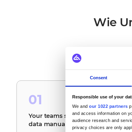
Wie Un
Das sind die Sze
Consent
01
Responsible use of your dat
We and
our 1022 partners
pr
and access information on yo
Your teams stop reconciling
audience research and servi
data manually
privacy choices are only app