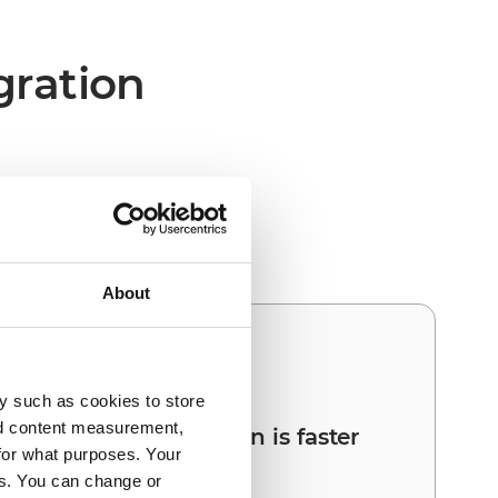
gration
an und Centra den
About
03
y such as cookies to store
nd content measurement,
Your next integration is faster
for what purposes. Your
than the first
es. You can change or