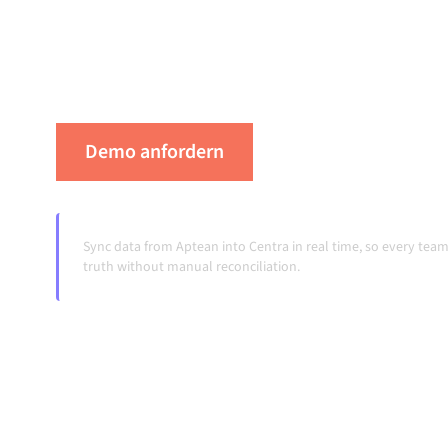
verbinden hält deine Systeme aufeinander ab
konsistent und deine Workflows automatisch
Übergaben, auch wenn sich Systeme ändern 
Demo anfordern
Erleben Sie Alumio 
Sync data from Aptean into Centra in real time, so every te
truth without manual reconciliation.