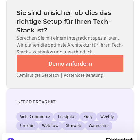
statt Monaten einsatzbereit, abhängig von der
Code kann dort eingesetzt werden, wo die Konfiguration
Komplexität des Data Mappings, der Anzahl der
Sie sind unsicher, ob dies das
allein nicht ausreicht.
erforderlichen Datenflüsse und Ihrem internen
richtige Setup für Ihren Tech-
Prüfprozess. Vorgefertigte Konnektoren für viele
Stack ist?
Systeme sind im Alumio Marketplace verfügbar, was die
Einrichtungszeit erheblich verkürzt.
Sprechen Sie mit einem Integrationsspezialisten.
Wir planen die optimale Architektur für Ihren Tech-
Stack – kostenlos und unverbindlich.
Demo anfordern
30-minütiges Gespräch | Kostenlose Beratung
INTEGRIERBAR MIT
Virto Commerce
Trustpilot
Zoey
Weebly
Unikum
Webflow
Starweb
Wannafind