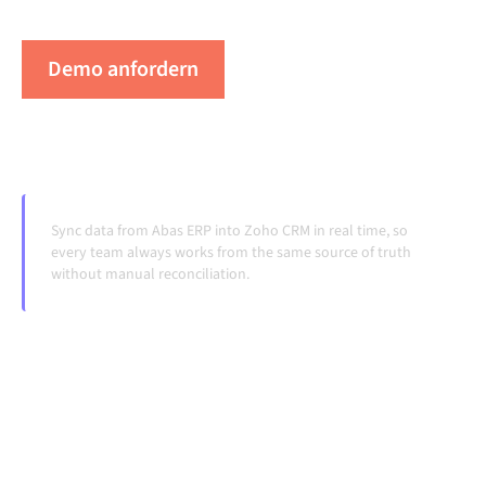
Systeme ändern und Volumina wachsen.
Demo anfordern
Erleben Sie Alumio in Aktion
Sync data from Abas ERP into Zoho CRM in real time, so
every team always works from the same source of truth
without manual reconciliation.