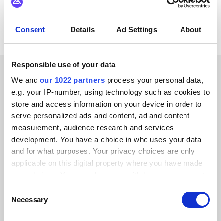
Alle Zoho CRM Integrationen ansehen
Consent
Details
Ad Settings
About
Responsible use of your data
We and
our 1022 partners
process your personal data,
ERFOLGSGESCHICHTEN UNSERER KUNDEN
e.g. your IP-number, using technology such as cookies to
Hören Sie, was unsere
store and access information on your device in order to
serve personalized ads and content, ad and content
Kunden sagen
measurement, audience research and services
development. You have a choice in who uses your data
and for what purposes. Your privacy choices are only
applicable on this digital property where you have made
your choices. You can change or withdraw your consent
Alumio gab uns zum ersten Mal die
any time from the Cookie Declaration or by clicking on
Consent
the Privacy trigger icon.
Kontrolle über unsere Daten. Endlich
Necessary
Selection
wissen wir, wo alles hingehört, und