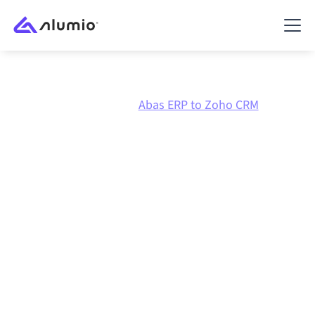
Marktplatz
Abas ERP
Abas ERP to Zoho CRM
Abas ERP
zu
Zoho CRM
Integration
Abas ERP und Zoho CRM über eine zentral verwaltete
Integrationsplattform zu verbinden hält deine
Systeme aufeinander abgestimmt, deine Daten
konsistent und deine Workflows automatisch am
Laufen, ohne manuelle Übergaben, auch wenn sich