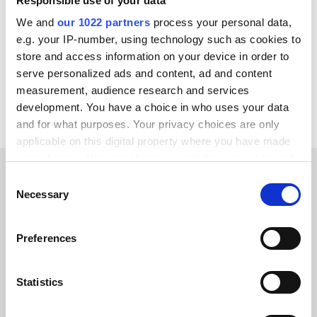
Responsible use of your data
Zoho CRM
Wix
Salesforce
Jetshop
We and
our 1022 partners
process your personal data,
Amazon
SAP ECC - R/3
OpenAI
Optimizely
e.g. your IP-number, using technology such as cookies to
store and access information on your device in order to
Voir toutes les intégrations Vendavo
serve personalized ads and content, ad and content
measurement, audience research and services
development. You have a choice in who uses your data
and for what purposes. Your privacy choices are only
applicable on this digital property where you have made
your choices. You can change or withdraw your consent
any time from the Cookie Declaration or by clicking on
Consent
TÉMOIGNAGES CLIENTS
the Privacy trigger icon.
Necessary
Selection
See what sets us apart in the
If you allow, we would also like to:
Preferences
eyes of our customers
Collect information about your geographical location
which can be accurate to within several meters
Identify your device by actively scanning it for
Statistics
specific characteristics (fingerprinting)
Find out more about how your personal data is processed