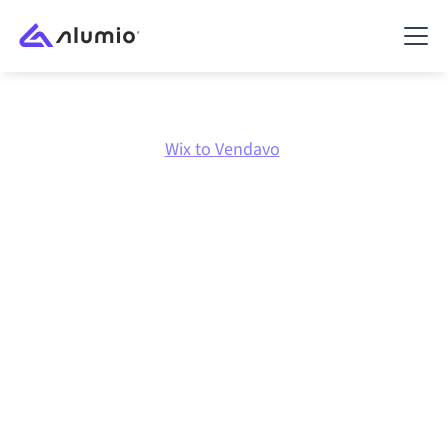
Marketplace
Wix
Wix to Vendavo
Intégration Wix
vers
Vendavo
Connecter Wix et Vendavo via une plateforme
d'intégration centralement gérée maintient vos
systèmes alignés, vos données cohérentes et vos
workflows en cours d'exécution automatiquement,
sans transferts manuels, même lorsque les systèmes