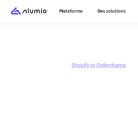
Plateforme
Des solutions
Marketplace
Shopify
Shopify to Orderchamp
Intégration Sho
Orderchamp
Connecter Shopify et Orderchamp via une pla