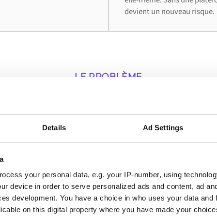
devient un nouveau risque.
LE PROBLÈME
les entreprises utilis
intégration
Details
Ad Settings
ans lesquels une connexion en direct entre Shopify e
a
valeur opérationnelle la plus immédiate.
ocess your personal data, e.g. your IP-number, using technolog
ur device in order to serve personalized ads and content, ad a
ces development. You have a choice in who uses your data and 
licable on this digital property where you have made your choic