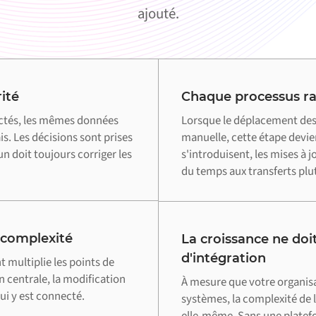
ajouté.
ité
Chaque processus ral
ctés, les mêmes données
Lorsque le déplacement des
s. Les décisions sont prises
manuelle, cette étape devie
n doit toujours corriger les
s'introduisent, les mises à 
du temps aux transferts plut
 complexité
La croissance ne doit
d'intégration
multiplie les points de
n centrale, la modification
À mesure que votre organis
i y est connecté.
systèmes, la complexité de l
elle-même. Sans une plate