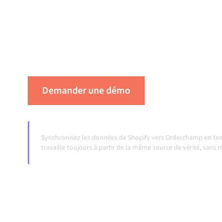
centralement gérée maintient vos systèmes al
cohérentes et vos workflows en cours d'exéc
transferts manuels, même lorsque les système
volumes augmentent.
Demander une démo
Voir Alumio en
Synchronisez les données de Shopify vers Orderchamp en tem
travaille toujours à partir de la même source de vérité, sans 