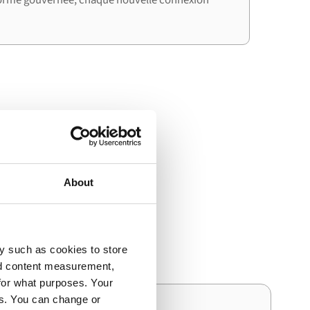
ent cette
About
t Orderchamp génère la
y such as cookies to store
nd content measurement,
for what purposes. Your
es. You can change or