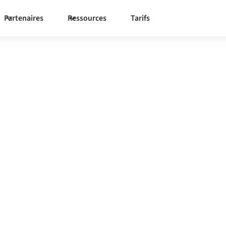
Partenaires
Ressources
Tarifs
pify
vers
teforme d'intégration