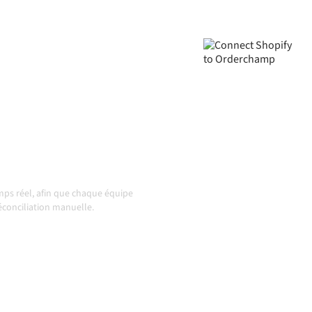
ignés, vos données
ution automatiquement, sans
s évoluent et que les
 action
ps réel, afin que chaque équipe
réconciliation manuelle.