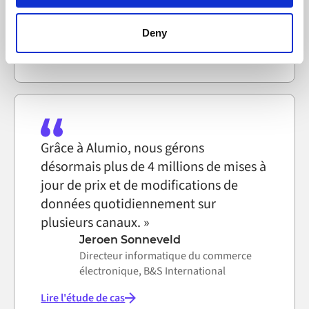
Technicien des systèmes
browser settings accordingly. This could affect the
informatiques, Selfmade
functioning of the website, however. We also use third-
Deny
Lire l'étude de cas
party ad networks for advertising certain Alumio services
on the internet
Grâce à Alumio, nous gérons
désormais plus de 4 millions de mises à
jour de prix et de modifications de
données quotidiennement sur
plusieurs canaux. »
Jeroen Sonneveld
Directeur informatique du commerce
électronique, B&S International
Lire l'étude de cas