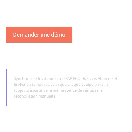
automatiquement, sans transferts manuels, même
lorsque les systèmes évoluent et que les volumes
augmentent.
Demander une démo
Voir Alumio en action
Synchronisez les données de SAP ECC - R/3 vers Alumio EDI
Broker en temps réel, afin que chaque équipe travaille
toujours à partir de la même source de vérité, sans
réconciliation manuelle.