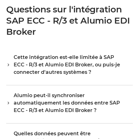
Questions sur l'intégration
SAP ECC - R/3 et Alumio EDI
Broker
Cette intégration est-elle limitée à SAP
ECC - R/3 et Alumio EDI Broker, ou puis-je
connecter d'autres systèmes ?
Alumio est un hub d'intégration central : SAP ECC - R/3 et
Alumio EDI Broker constituent votre point de départ, pas
Alumio peut-il synchroniser
votre limite. Une fois connectés, vous étendez la même
automatiquement les données entre SAP
plateforme à votre ERP, PIM, WMS, CRM ou tout autre
système de votre environnement, en réutilisant la
ECC - R/3 et Alumio EDI Broker ?
configuration existante plutôt qu'en repartant de zéro.
Oui. Alumio écoute les événements ou les modifications
Les organisations démarrent généralement avec une ou
dans SAP ECC - R/3 et met à jour Alumio EDI Broker ien
deux intégrations et évoluent vers des dizaines sur la
Quelles données peuvent être
temps réel ou selon un planning, en fonction de la
même plateforme, sans que les coûts et la complexité