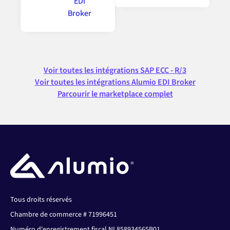
Voir toutes les intégrations SAP ECC - R/3
Voir toutes les intégrations Alumio EDI Broker
Parcourir le marketplace complet
Tous droits réservés
Chambre de commerce # 71996451
Numéro d'enregistrement fiscal NL858934565B01