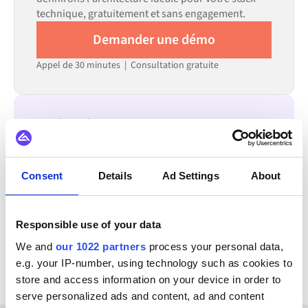
technique, gratuitement et sans engagement.
Demander une démo
Appel de 30 minutes | Consultation gratuite
S'INTÈGRE ÉGALEMENT AVEC
Zoho CRM
Wix
Salesforce
Amazon
Microsoft Dynamics 365 F&O
SAP ECC - R/3
Consent
Details
Ad Settings
About
OpenAI
Visma
Responsible use of your data
Voir toutes les intégrations Alumio EDI Broker
We and
our 1022 partners
process your personal data,
e.g. your IP-number, using technology such as cookies to
store and access information on your device in order to
serve personalized ads and content, ad and content