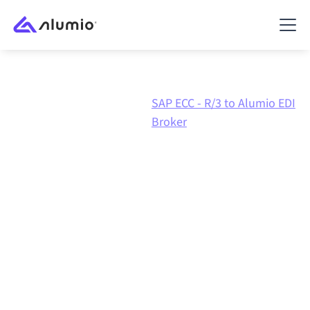
SAP ECC -
SAP ECC - R/3 to Alumio EDI
Marketplace
R/3
Broker
Intégration SAP ECC - R/3
vers
Alumio EDI Broker
Connecter SAP ECC - R/3 et Alumio EDI Broker via une
plateforme d'intégration centralement gérée
maintient vos systèmes alignés, vos données
cohérentes et vos workflows en cours d'exécution