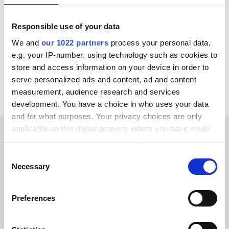
ChannelEngine
GS1
X12
JSON
AS2
Responsible use of your data
cXML
Alumio EDI Broker
SPS Commerce
We and
our 1022 partners
process your personal data,
e.g. your IP-number, using technology such as cookies to
Voir toutes les intégrations Optimizely
store and access information on your device in order to
serve personalized ads and content, ad and content
measurement, audience research and services
development. You have a choice in who uses your data
and for what purposes. Your privacy choices are only
applicable on this digital property where you have made
your choices. You can change or withdraw your consent
TÉMOIGNAGES CLIENTS
any time from the Cookie Declaration or by clicking on
Consent
the Privacy trigger icon.
Necessary
Hear the positive feedback
Selection
from our clients
If you allow, we would also like to:
Preferences
Collect information about your geographical location
which can be accurate to within several meters
Identify your device by actively scanning it for