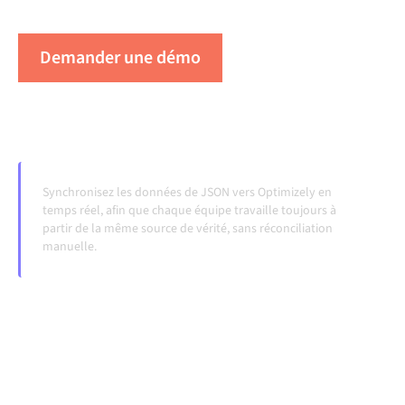
évoluent et que les volumes augmentent.
Demander une démo
Voir Alumio en action
Synchronisez les données de JSON vers Optimizely en
temps réel, afin que chaque équipe travaille toujours à
partir de la même source de vérité, sans réconciliation
manuelle.