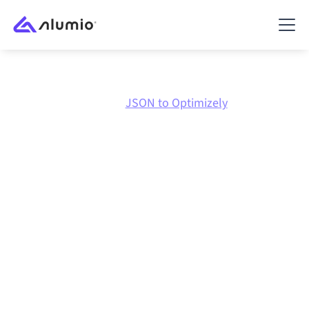
Marketplace
JSON
JSON to Optimizely
Intégration JSON
vers
Optimizely
Connecter JSON et Optimizely via une plateforme
d'intégration centralement gérée maintient vos
systèmes alignés, vos données cohérentes et vos
workflows en cours d'exécution automatiquement,
sans transferts manuels, même lorsque les systèmes